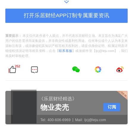
打开乐居财经APP订制专属重要资讯
另外值得关注的是
凌云光
顾宝兴、
中集集
团
吴三强、
昊志机电
（维权）肖泳林及
亿嘉和
重要提示：
本文仅代表作者个人观点，并不代表乐居财经立场。本文旨在为满足广大
（维权）张晋博，他们在2024-2025年也出现
用户的信息需求而采集提供，并非商业性或盈利性用途。任何单位或个人认为本文来
源标注有误，或涉嫌侵犯其知识产权等相关权利的，请提供身份证明、权属证明及详
过违规情况，且他们的2024年薪酬都超过了
细侵权情况证明等相关资料，点击【
联系客服
】或发邮件至【ljcj@leju.com】，我们
100万元。其中，
中集
集团吴三强薪酬水平更
将及时审核处理。
是高达263.60万元。
252
昊志机电的董秘肖泳林的违规情节严重，
被处以200万元罚款。根据中国证监会2024年
《乐居财经精选》
12月发布的行政处罚决定书显示，肖泳林在
物业卖壳
订阅
2019年9月至2020年12月期间，参与操纵“昊志
Tel:
400-606-6969
Mail:
ljcj@leju.com
机电”证券市场，按照公司实际控制人汤秀清的
指示，负责与操作方对接、划转操纵资金保证