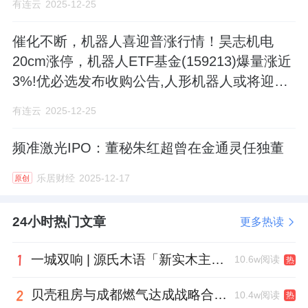
有连云
2025-12-25
万元资金，在内幕信息敏感期内买入“新莱应
催化不断，机器人喜迎普涨行情！昊志机电
材”股票，2020年卖出后获利54.16万元，同时
20cm涨停，机器人ETF基金(159213)爆量涨近
还联络方丰、贾巧玲等员工参与，导致二人也
3%!优必选发布收购公告,人形机器人或将迎
利用李水波提供的资金进行交易，且公司发布
来"H+A第一股"
的增持公告存在虚假披露，隐瞒了资金实际来
有连云
2025-12-25
源及相关人员真实身份。最终，朱孟勇因内幕
频准激光IPO：董秘朱红超曾在金通灵任独董
交易行为被监管部门认定违法，被没收违法所
得54.16万元，并处以162.48万元罚款，合计罚
乐居财经
2025-12-17
原创
没216.64万元。
24小时热门文章
更多热读
责任编辑：公司观察
一城双响 | 源氏木语「新实木主义——黑标生活提案」发布会落地天津，黑标旗舰店盛大启幕
10.6w阅读
热
来源：新浪财经
贝壳租房与成都燃气达成战略合作 打通安全巡检“最后一米”
10.4w阅读
热