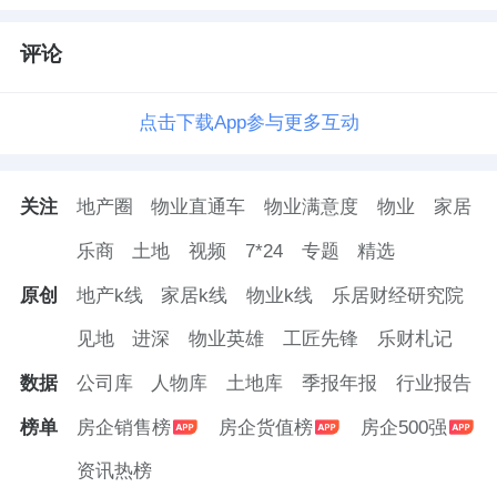
评论
点击下载App参与更多互动
关注
地产圈
物业直通车
物业满意度
物业
家居
乐商
土地
视频
7*24
专题
精选
原创
地产k线
家居k线
物业k线
乐居财经研究院
见地
进深
物业英雄
工匠先锋
乐财札记
数据
公司库
人物库
土地库
季报年报
行业报告
榜单
房企销售榜
房企货值榜
房企500强
资讯热榜