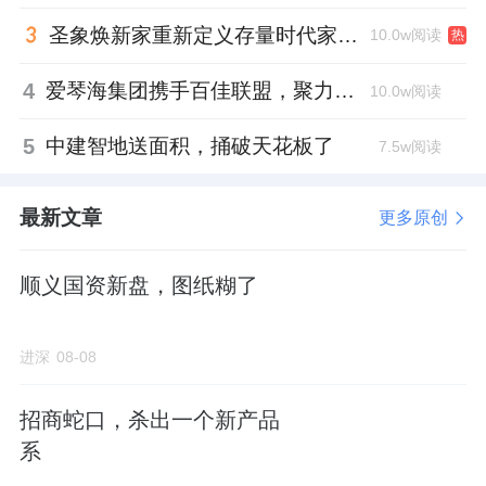
圣象焕新家重新定义存量时代家居升级逻辑，筑牢说换就换的底气！
10.0w阅读
热
4
爱琴海集团携手百佳联盟，聚力共拓存量商业新赛道
10.0w阅读
5
中建智地送面积，捅破天花板了
7.5w阅读
最新文章
更多原创
顺义国资新盘，图纸糊了
进深
08-08
招商蛇口，杀出一个新产品
系