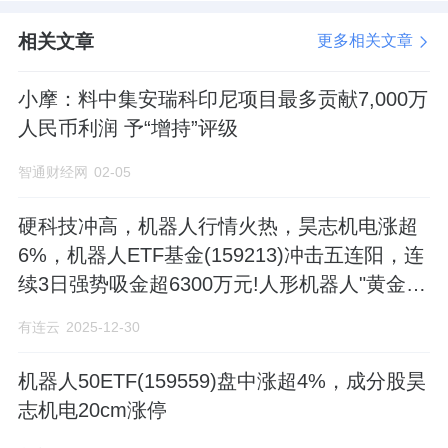
金等关键环节，成为实控人违规操作的“帮
相关文章
更多相关文章
凶”。主导操纵的汤秀清通过卖出股票获利3639
万元，被处以违法所得3倍罚款；而肖泳林虽未
小摩：料中集安瑞科印尼项目最多贡献7,000万
直接获利，但仍被处以200万元罚款。
人民币利润 予“增持”评级
智通财经网
02-05
新莱应材
（维权）的董秘朱孟勇的违规情
节严重，从中直接获益，最终被罚没216.64万
硬科技冲高，机器人行情火热，昊志机电涨超
元。根据公开信息披露，2017年8月至2018年2
6%，机器人ETF基金(159213)冲击五连阳，连
月，新莱应材拟收购MDC的信息构成内幕信
续3日强势吸金超6300万元!人形机器人"黄金十
息，时任证券事务代表的朱孟勇因与董秘郭红
年"启幕?
有连云
2025-12-30
飞工作密切，不晚于2018年1月13日知悉该信
息，成为内幕信息知情人。期间，公司董事长
机器人50ETF(159559)盘中涨超4%，成分股昊
志机电20cm涨停
李水波安排郭红飞、朱孟勇落实员工增持计
划，朱孟勇在2018年2月使用李水波提供的60