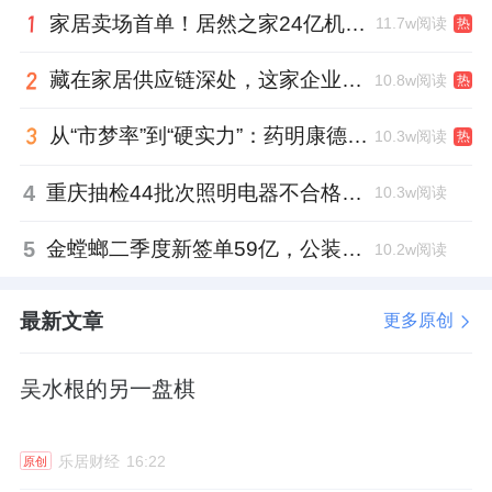
家居卖场首单！居然之家24亿机构间REITs获深交所无异议函
11.7w阅读
热
藏在家居供应链深处，这家企业正在悄悄转型
10.8w阅读
热
从“市梦率”到“硬实力”：药明康德如何用业绩填平2021年估值鸿沟？
10.3w阅读
热
4
重庆抽检44批次照明电器不合格，木林森全资子公司被点名
10.3w阅读
5
金螳螂二季度新签单59亿，公装业务贡献逾八成
10.2w阅读
最新文章
更多原创
吴水根的另一盘棋
乐居财经
16:22
原创