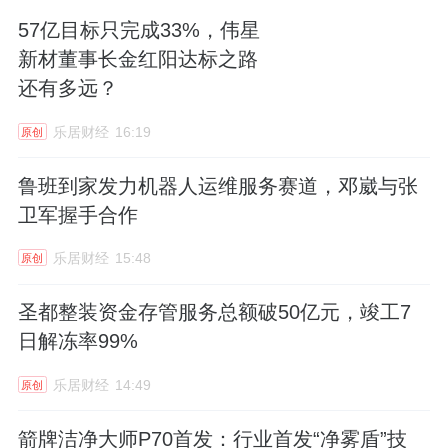
57亿目标只完成33%，伟星
新材董事长金红阳达标之路
还有多远？
乐居财经
16:19
原创
鲁班到家发力机器人运维服务赛道，邓崴与张
卫军握手合作
乐居财经
15:48
原创
圣都整装资金存管服务总额破50亿元，竣工7
日解冻率99%
乐居财经
14:49
原创
箭牌洁净大师P70首发：行业首发“净雾盾”技