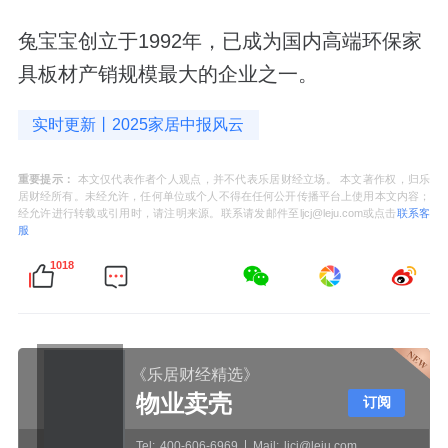
兔宝宝创立于1992年，已成为国内高端环保家
具板材产销规模最大的企业之一。
实时更新丨2025家居中报风云
重要提示：
本文仅代表作者个人观点，并不代表乐居财经立场。 本文著作权，归乐
居财经所有。未经允许，任何单位或个人不得在任何公开传播平台上使用本文内容；
经允许进行转载或引用时，请注明来源。联系请发邮件至ljcj@leju.com或点击
联系客
服
1018
《乐居财经精选》
物业卖壳
订阅
Tel:
400-606-6969
Mail:
ljcj@leju.com