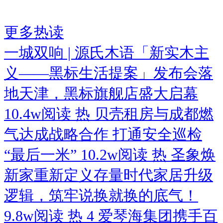
更多热读
一城双响 | 源氏木语「新实木主
义——黑标生活提案」发布会落
地天津，黑标旗舰店盛大启幕
10.4w阅读
热
贝壳租房与成都燃
气达成战略合作 打通安全巡检
“最后一米”
10.2w阅读
热
圣象焕
新家重新定义存量时代家居升级
逻辑，筑牢说换就换的底气！
9.8w阅读
热
4
爱琴海集团携手百