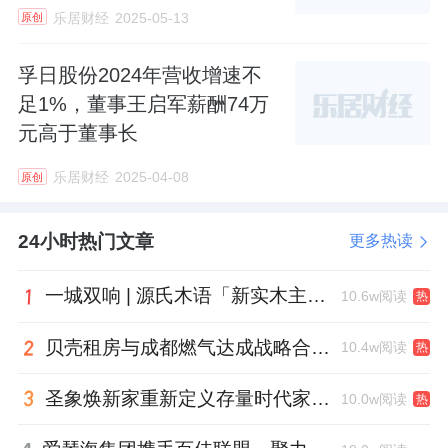
乐居财经
2025-05-13
原创
孚日股份2024年营收增速不
足1%，董事王启军薪酬74万
元高于董事长
乐居财经
2025-04-08
原创
24小时热门文章
更多热读
一城双响 | 源氏木语「新实木主义——黑标生活提案」发布会落地天津，黑标旗舰店盛大启幕
10.6w阅读
热
贝壳租房与成都燃气达成战略合作 打通安全巡检“最后一米”
10.4w阅读
热
圣象焕新家重新定义存量时代家居升级逻辑，筑牢说换就换的底气！
10.0w阅读
热