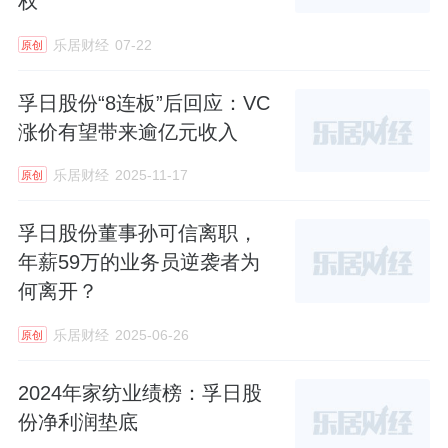
权
乐居财经
07-22
原创
孚日股份“8连板”后回应：VC
涨价有望带来逾亿元收入
乐居财经
2025-11-17
原创
孚日股份董事孙可信离职，
年薪59万的业务员逆袭者为
何离开？
乐居财经
2025-06-26
原创
2024年家纺业绩榜：孚日股
份净利润垫底