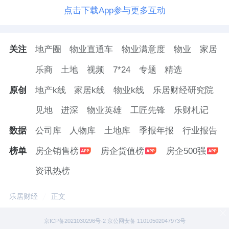
点击下载App参与更多互动
关注
地产圈
物业直通车
物业满意度
物业
家居
乐商
土地
视频
7*24
专题
精选
原创
地产k线
家居k线
物业k线
乐居财经研究院
见地
进深
物业英雄
工匠先锋
乐财札记
数据
公司库
人物库
土地库
季报年报
行业报告
榜单
房企销售榜
房企货值榜
房企500强
资讯热榜
乐居财经
正文
京ICP备2021030296号-2 京公网安备 11010502047973号