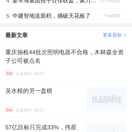
4
爱琴海集团携手百佳联盟，聚力共拓存量商业新赛道
10.0w阅读
5
中建智地送面积，捅破天花板了
7.5w阅读
最新文章
更多原创
重庆抽检44批次照明电器不合格，木林森全资
子公司被点名
乐居财经
08-07
原创
吴水根的另一盘棋
乐居财经
08-07
原创
57亿目标只完成33%，伟星