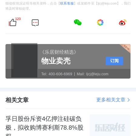
细侵权情况证明等相关资料，点击【
联系客服
】或发邮件至【ljcj@leju.com】，我们
将及时审核处理。
123
《乐居财经精选》
物业卖壳
订阅
Tel:
400-606-6969
Mail:
ljcj@leju.com
相关文章
更多相关文章
孚日股份斥资4亿押注硅碳负
极，拟收购博赛利斯78.8%股