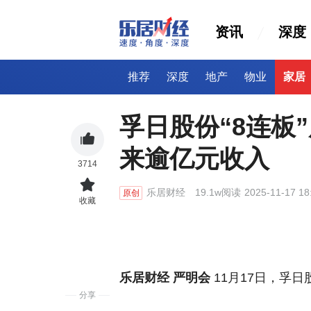
资讯
深度
推荐
深度
地产
物业
家居
孚日股份“8连板
来逾亿元收入
3714
乐居财经
19.1w阅读
2025-11-17 18
原创
收藏
乐居财经 严明会
11月17日，孚日
分享