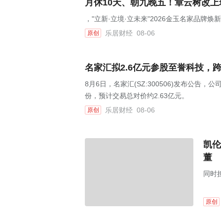
月休10天、朝九晚五！章云树改
，"立新·立境·立未来"2026金玉名家品牌
乐居财经
08-06
原创
名家汇拟2.6亿元参股至誉科技，
8月6日，名家汇(SZ:300506)发布公告
份，预计交易总对价约2.63亿元。
乐居财经
08-06
原创
凯伦
董
同时
原创