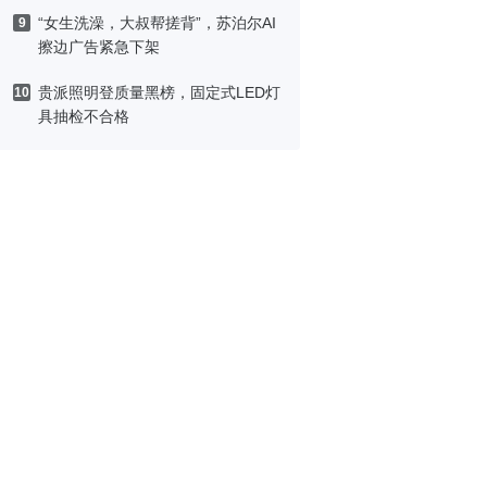
“女生洗澡，大叔帮搓背”，苏泊尔AI
9
擦边广告紧急下架
贵派照明登质量黑榜，固定式LED灯
10
具抽检不合格