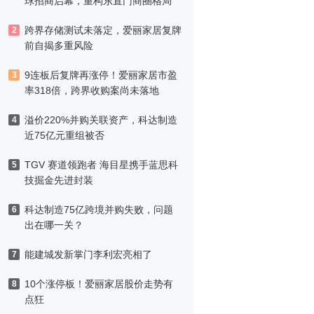
球招商启幕，重构东直门商圈格局
跨界存储测试未落定，爱丽家居复牌
2
前自揭多重风险
9连板后复牌再涨停！爱丽家居市盈
3
率318倍，跨界收购案尚未落地
溢价220%并购关联资产，科达制造
4
近75亿元重组被否
TGV 赛道领跑者 海目星携手蓝思科
5
技掘金先进封装
科达制造75亿跨境并购失败，问题
6
出在哪一关？
能建城发新掌门李利宏亮相了
7
10个涨停板！爱丽家居股价走势有
8
点狂