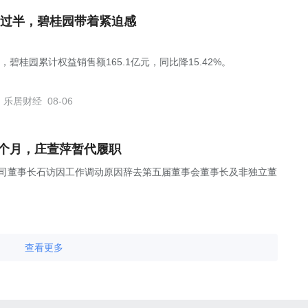
过半，碧桂园带着紧迫感
，碧桂园累计权益销售额165.1亿元，同比降15.42%。
乐居财经
08-06
4个月，庄萱萍暂代履职
布公告，公司董事长石访因工作调动原因辞去第五届董事会董事长及非独立董
查看更多