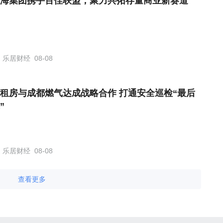
海集团携手百佳联盟，聚力共拓存量商业新赛道
乐居财经
08-08
租房与成都燃气达成战略合作 打通安全巡检“最后
”
乐居财经
08-08
查看更多