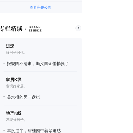
查看完整公告
进深
好房子时代。
报规图不清晰，顺义国企悄悄换了
家居K线
发现好家居。
吴水根的另一盘棋
地产K线
发现好房子。
年度过半，碧桂园带着紧迫感