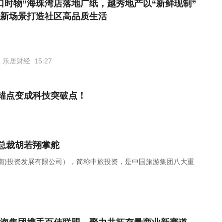
口时物”海珠湾店落地广纸，越秀地产以“新鲜现制”
新场景打造社区高品质生活
乐居财经
15:27
锚点变成科技突破点！
总裁胡若翔掌舵
南)投资发展有限公司），简称中旅投资，是中国旅游集团八大重