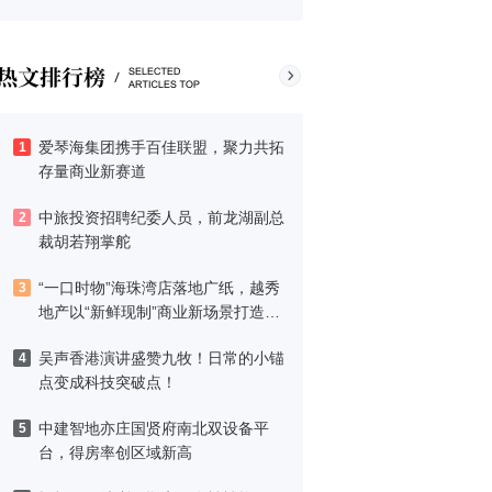
爱琴海集团携手百佳联盟，聚力共拓
1
存量商业新赛道
中旅投资招聘纪委人员，前龙湖副总
2
裁胡若翔掌舵
“一口时物”海珠湾店落地广纸，越秀
3
地产以“新鲜现制”商业新场景打造社
区高品质生活
吴声香港演讲盛赞九牧！日常的小锚
4
点变成科技突破点！
中建智地亦庄国贤府南北双设备平
5
台，得房率创区域新高