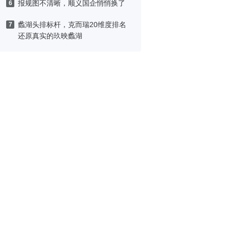
报规图不清晰，顺义国企悄悄换了
6
蠡湖头排标杆，克而瑞20维度排名
7
还原真实的玖映蠡湖