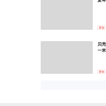
爱琴
原创
贝壳
一米
原创