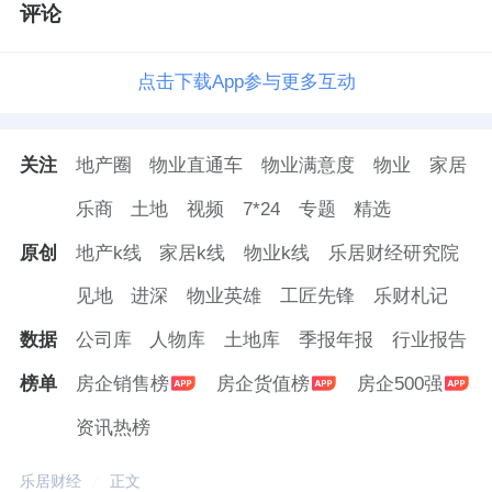
评论
点击下载App参与更多互动
关注
地产圈
物业直通车
物业满意度
物业
家居
乐商
土地
视频
7*24
专题
精选
原创
地产k线
家居k线
物业k线
乐居财经研究院
见地
进深
物业英雄
工匠先锋
乐财札记
数据
公司库
人物库
土地库
季报年报
行业报告
榜单
房企销售榜
房企货值榜
房企500强
资讯热榜
乐居财经
正文