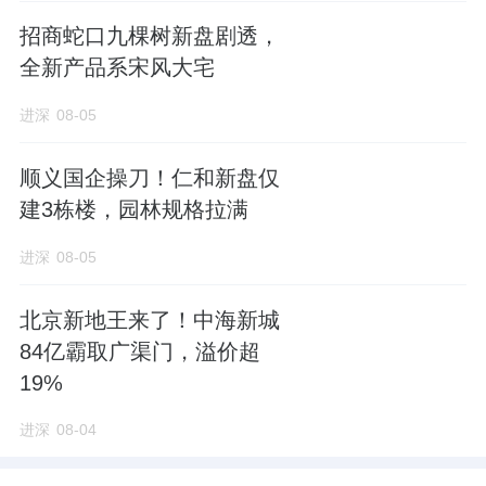
招商蛇口九棵树新盘剧透，
全新产品系宋风大宅
进深
08-05
顺义国企操刀！仁和新盘仅
建3栋楼，园林规格拉满
进深
08-05
北京新地王来了！中海新城
84亿霸取广渠门，溢价超
19%
进深
08-04