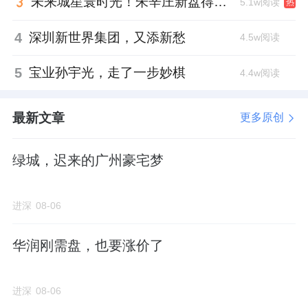
未来城星寰时光！朱辛庄新盘得房率创新高
5.1w阅读
热
4
深圳新世界集团，又添新愁
4.5w阅读
5
宝业孙宇光，走了一步妙棋
4.4w阅读
最新文章
更多原创
绿城，迟来的广州豪宅梦
进深
08-06
华润刚需盘，也要涨价了
进深
08-06