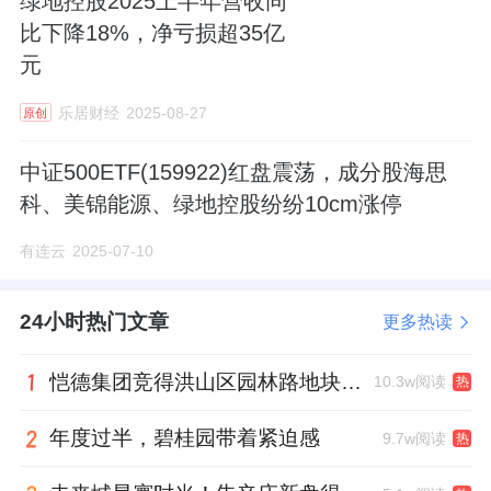
绿地控股2025上半年营收同
比下降18%，净亏损超35亿
元
乐居财经
2025-08-27
原创
中证500ETF(159922)红盘震荡，成分股海思
科、美锦能源、绿地控股纷纷10cm涨停
有连云
2025-07-10
24小时热门文章
更多热读
恺德集团竞得洪山区园林路地块，引入贝好家C2M产品定位及营销服务
10.3w阅读
热
年度过半，碧桂园带着紧迫感
9.7w阅读
热