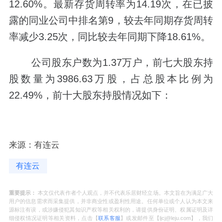
12.60%。最新存货周转率为14.19次，在已披
露的同业公司中排名第9，较去年同期存货周转
率减少3.25次，同比较去年同期下降18.61%。
公司股东户数为1.37万户，前七大股东持
股数量为3986.63万股，占总股本比例为
22.49%，前十大股东持股情况如下：
来源：有连云
有连云
重要提示：
本文仅代表作者个人观点，并不代表乐居财经立场。本文旨在为满足广大
用户的信息需求而采集提供，并非商业性或盈利性用途。任何单位或个人认为本文来
源标注有误，或涉嫌侵犯其知识产权等相关权利的，请提供身份证明、权属证明及详
细侵权情况证明等相关资料，点击【
联系客服
】或发邮件至【ljcj@leju.com】，我们