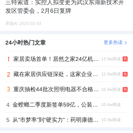
三特索道：实控人拟变更为武汉东湖新技术开
发区管委会，2月6日复牌
界面AI
2023-02-03
24小时热门文章
更多热读
家居卖场首单！居然之家24亿机构间REITs获深交所无异议函
12.0w阅读
热
藏在家居供应链深处，这家企业正在悄悄转型
11.0w阅读
热
重庆抽检44批次照明电器不合格，木林森全资子公司被点名
10.4w阅读
热
4
金螳螂二季度新签单59亿，公装业务贡献逾八成
10.4w阅读
5
从“市梦率”到“硬实力”：药明康德如何用业绩填平2021年估值鸿沟？
10.3w阅读