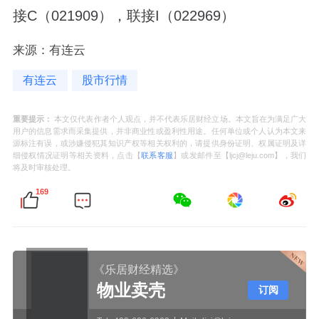
接C（021909），联接I（022969）
来源：有连云
有连云
股市行情
重要提示：
本文仅代表作者个人观点，并不代表乐居财经立场。本文旨在为满足广大
用户的信息需求而采集提供，并非商业性或盈利性用途。任何单位或个人认为本文来
源标注有误，或涉嫌侵犯其知识产权等相关权利的，请提供身份证明、权属证明及详
细侵权情况证明等相关资料，点击【
联系客服
】或发邮件至【ljcj@leju.com】，我们
将及时审核处理。
169
《乐居财经精选》
物业卖壳
订阅