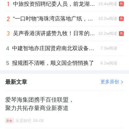
中旅投资招聘纪委人员，前龙湖副总裁胡若翔掌舵
10.4w阅读
热
“一口时物”海珠湾店落地广纸，越秀地产以“新鲜现制”商业新场景打造社区高品质生活
10.2w阅读
热
吴声香港演讲盛赞九牧！日常的小锚点变成科技突破点！
10.2w阅读
热
4
中建智地亦庄国贤府南北双设备平台，得房率创区域新高
7.3w阅读
5
报规图不清晰，顺义国企悄悄换了
6.2w阅读
最新文章
更多原创
爱琴海集团携手百佳联盟，
聚力共拓存量商业新赛道
乐居财经
08-08
原创