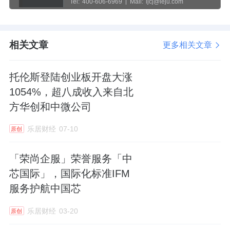
Tel:
400-606-6969
Mail:
ljcj@leju.com
相关文章
更多相关文章
托伦斯登陆创业板开盘大涨
1054%，超八成收入来自北
方华创和中微公司
乐居财经
07-10
原创
「荣尚企服」荣誉服务「中
芯国际」，国际化标准IFM
服务护航中国芯
乐居财经
03-20
原创