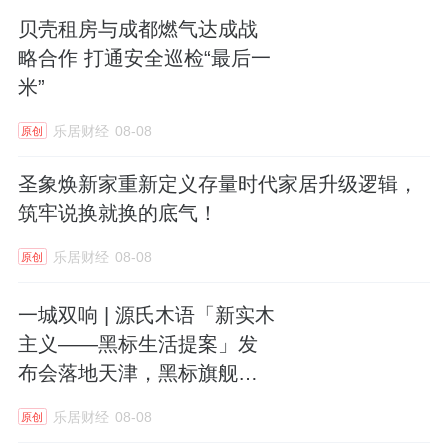
贝壳租房与成都燃气达成战
略合作 打通安全巡检“最后一
米”
乐居财经
08-08
原创
圣象焕新家重新定义存量时代家居升级逻辑，
筑牢说换就换的底气！
乐居财经
08-08
原创
一城双响 | 源氏木语「新实木
主义——黑标生活提案」发
布会落地天津，黑标旗舰店
盛大启幕
乐居财经
08-08
原创