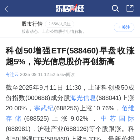
股市行情
2.65W人关注
关注
股市动态、上市公司股价行情解析。
科创50增强ETF(588460)早盘收涨
超5%，海光信息股价再创新高
有连云
2025-09-11 12:52 5.6w阅读
截至2025年9月11日 11:30，上证科创板50成
份指数(000688)成分股
海光信息
(688041)上涨
20.00%，
寒武纪
(688256)上涨10.76%，
佰维
存储
(688525)上涨9.02%，
中芯国际
(688981)，沪硅产业(688126)等个股跟涨。科
创50增强ETF(588460)上涨5.33%，最新价报