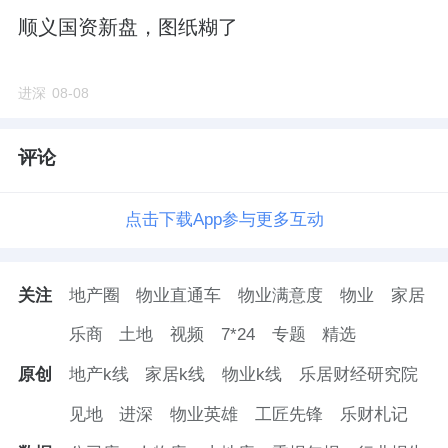
顺义国资新盘，图纸糊了
进深
08-08
评论
点击下载App参与更多互动
关注
地产圈
物业直通车
物业满意度
物业
家居
乐商
土地
视频
7*24
专题
精选
原创
地产k线
家居k线
物业k线
乐居财经研究院
见地
进深
物业英雄
工匠先锋
乐财札记