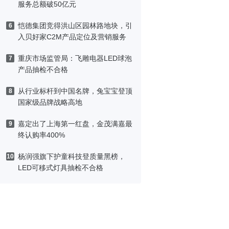
服务总额破50亿元
恺德集团竞得洪山区园林路地块，引
6
入贝好家C2M产品定位及营销服务
重庆市场监管局：飞雕电器LED球泡
7
产品抽检不合格
从行业标杆到中国名牌，兔宝宝登顶
8
国家级品牌战略高地
嘉定出了上海第一红盘，金茂满嘉最
9
终认购率400%
杨润强旗下护童科技登质量黑榜，
10
LED可移式灯具抽检不合格