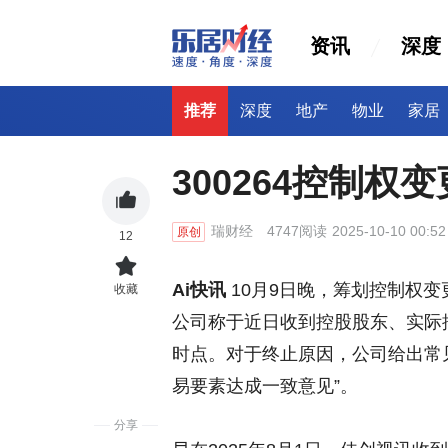
资讯
深度
推荐
深度
地产
物业
家居
300264控制权
瑞财经
4747阅读
2025-10-10 00:52
原创
12
Ai快讯
10月9日晚，筹划控制权
收藏
公司称于近日收到控股股东、实际
时点。对于终止原因，公司给出常
易要素达成一致意见”。
分享