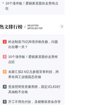
10个涨停板！爱丽家居股价走势有点
狂
科达制造75亿跨境并购失败，问题
1
出在哪一关？
10个涨停板！爱丽家居股价走势有
2
点狂
名家汇拟2.6亿元参股至誉科技，跨
3
界布局工业级固态存储
贵派照明登质量黑榜，固定式LED灯
4
具抽检不合格
开工不用先付款，圣都整装资金存管
5