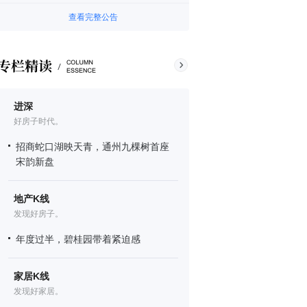
查看完整公告
进深
好房子时代。
招商蛇口湖映天青，通州九棵树首座
宋韵新盘
地产K线
发现好房子。
年度过半，碧桂园带着紧迫感
家居K线
发现好家居。