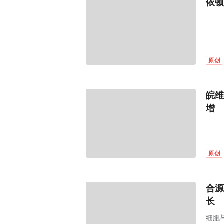
依顿
原创
皖维
增
原创
合源
长
细胞