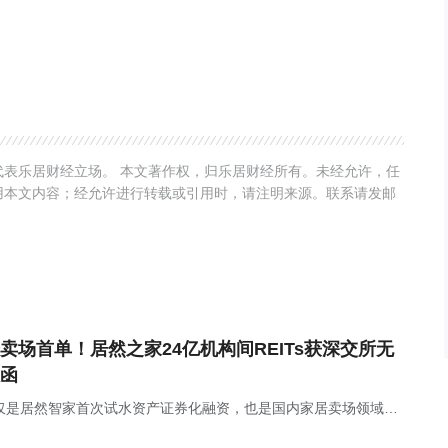
表乐居财经立场。 本文著作权，归乐居财经所有。未经允许，任
用本文内容；经允许进行转载或引用时，请注明来源。联系请发邮
卖场首单！居然之家24亿机构间REITs获深交所无
函
仅是居然智家首次试水资产证券化融资，也是国内家居卖场领域首
间REITs产品。