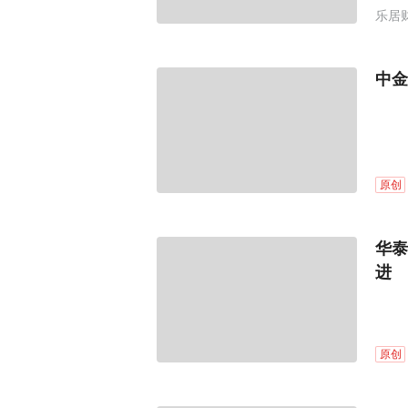
乐居
中金
原创
华泰
进
原创