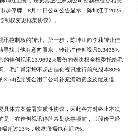
收到陈坤江通知，获悉其正在筹划公司控制权变更相关
开市起停牌。8月11日公司公告显示，陈坤江于2025
《控制权变更框架协议》。
视讯控制权的转让。第一步，陈坤江向李莉转让佳
李莉寻找其他有意向股东，转让占佳创视讯0.3436%
的佳创视讯13.9692%股份的表决权全权委托给毛
莉、毛广甫定增不超占佳创视讯发行前总股本30%
3.54亿元资金用于公司补充流动资金及偿还借
易具体方案签署实质性协议，因此各方对终止本次
的是，在佳创视讯停牌筹划该事项前，其股价已经
涨幅超过13%，收盘涨幅也有近7%。