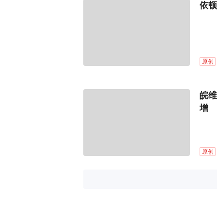
依顿
原创
皖维
增
原创