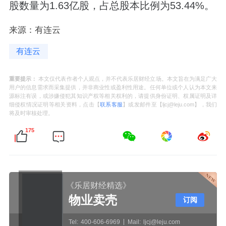
股数量为1.63亿股，占总股本比例为53.44%。
来源：有连云
有连云
重要提示：
本文仅代表作者个人观点，并不代表乐居财经立场。本文旨在为满足广大
用户的信息需求而采集提供，并非商业性或盈利性用途。任何单位或个人认为本文来
源标注有误，或涉嫌侵犯其知识产权等相关权利的，请提供身份证明、权属证明及详
细侵权情况证明等相关资料，点击【
联系客服
】或发邮件至【ljcj@leju.com】，我们
将及时审核处理。
175
《乐居财经精选》
物业卖壳
订阅
Tel:
400-606-6969
Mail:
ljcj@leju.com