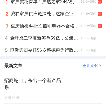
家居卖场首单！居然之家24亿机构间REITs获深交所无异议函
12.6w阅读
热
藏在家居供应链深处，这家企业正在悄悄转型
12.1w阅读
热
重庆抽检44批次照明电器不合格，木林森全资子公司被点名
10.9w阅读
热
4
金螳螂二季度新签单59亿，公装业务贡献逾八成
10.9w阅读
5
恒隆集团委任56岁蔡德粦为行政总裁、年薪2052万港元，曾任星巴克中国CEO
10.7w阅读
最新文章
更多原创
招商蛇口，杀出一个新产品
系
进深
刚刚