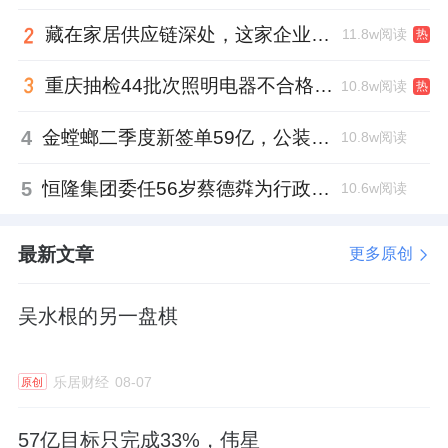
不同人群对品质美好生活的多元需求。
藏在家居供应链深处，这家企业正在悄悄转型
11.8w阅读
热
重庆抽检44批次照明电器不合格，木林森全资子公司被点名
10.8w阅读
热
恒洁以“焕新闪装”打通局改、旧改的最后一公
4
金螳螂二季度新签单59亿，公装业务贡献逾八成
10.8w阅读
里；智能R9以八年超长质保树立品质标杆。恒
5
恒隆集团委任56岁蔡德粦为行政总裁、年薪2052万港元，曾任星巴克中国CEO
10.6w阅读
洁“焕新中国行”以政企双补、全国联动，掀起
以旧换新浪潮。恒洁还携手品牌代言人宋佳及
最新文章
更多原创
《中国国家地理》，以“总有美好在此间”为主
题，打造现象级整合营销，持续扩大品质国货
吴水根的另一盘棋
的影响力。
恒洁坚信，唯有以创新驱动、品质为基石，打
乐居财经
08-07
原创
造品牌核心竞争力，才是赢得存量时代的“智胜
57亿目标只完成33%，伟星
之道”。