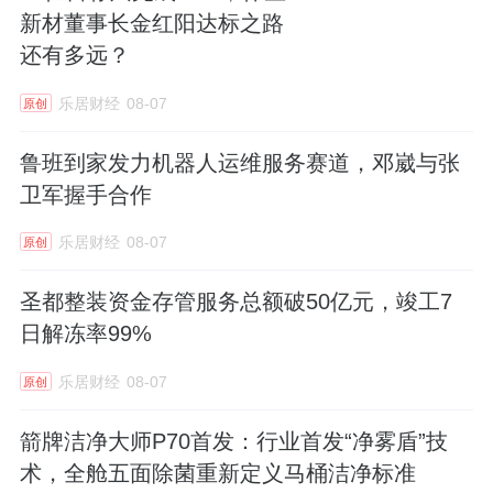
新材董事长金红阳达标之路
还有多远？
面向未来，恒洁将肩负品牌使命，依托世界级
数智化工厂、国家级研发平台与超大智能仓储
乐居财经
08-07
原创
体系的硬核实力，推动中国卫浴产业的转型升
鲁班到家发力机器人运维服务赛道，邓崴与张
级，为产业的高质量发展作出更多贡献。
卫军握手合作
乐居财经
08-07
原创
圣都整装资金存管服务总额破50亿元，竣工7
日解冻率99%
乐居财经
08-07
原创
箭牌洁净大师P70首发：行业首发“净雾盾”技
术，全舱五面除菌重新定义马桶洁净标准