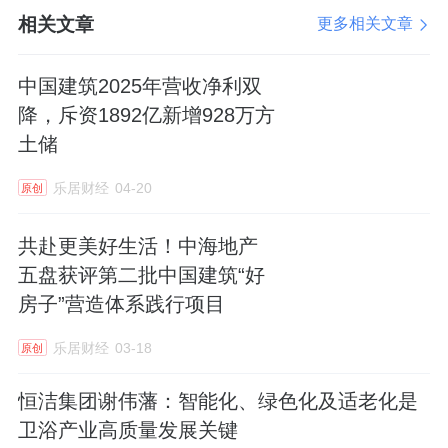
相关文章
更多相关文章
智联未来，浴见新机
中国建筑2025年营收净利双
作为中国智能马桶第一品牌，恒洁持续推动智
降，斥资1892亿新增928万方
能卫浴产业高质量发展，恒洁也再次代表行业
土储
参加此次智能卫浴产业发展论坛活动。
乐居财经
04-20
原创
中国建筑卫生陶瓷协会会长缪斌先生指出，中
共赴更美好生活！中海地产
国智能卫浴产业正从量的增长迈向质的突破，
五盘获评第二批中国建筑“好
在全球产业格局中已具引
领地
位；协会副会长
房子”营造体系践行项目
徐熙武先生则通过对产业数据及产业环境进行
分析后表示，当前产业正由新兴向成熟迈进，
乐居财经
03-18
原创
将在技术创新中实现新突破。
恒洁集团谢伟藩：智能化、绿色化及适老化是
卫浴产业高质量发展关键