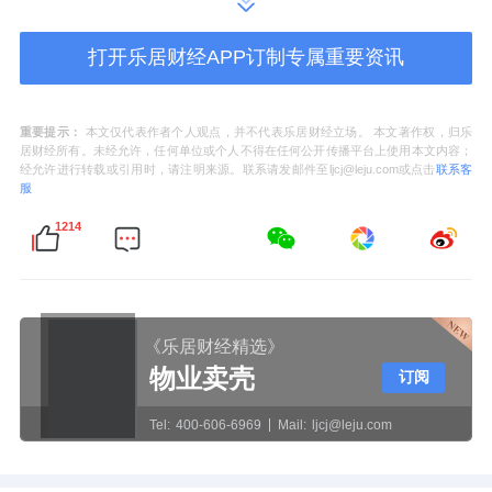
审查会。恒洁作为该标准第一起草单位，为行
打开乐居财经APP订制专属重要资讯
业标准体系建设贡献了关键力量。该标准将成
为智能坐便器在性能、安全与节能等方面的重
要依据。
重要提示：
本文仅代表作者个人观点，并不代表乐居财经立场。 本文著作权，归乐
居财经所有。未经允许，任何单位或个人不得在任何公开传播平台上使用本文内容；
经允许进行转载或引用时，请注明来源。联系请发邮件至ljcj@leju.com或点击
联系客
服
从标准制定到技术创新，恒洁以行动诠释行业
1214
领军者的实力和担当。在中国建筑卫生陶瓷协
会组织的质量等级评定中，恒洁智能坐便器荣
获行业最高AAAAA级质量等级，表明其在功能
《乐居财经精选》
性、舒适性与耐用性等核心指标上已达到国际
物业卖壳
订阅
领先水平。此前，恒洁产品已通过国家3C认证
Tel:
400-606-6969
Mail:
ljcj@leju.com
并获得“水效标识001号”。