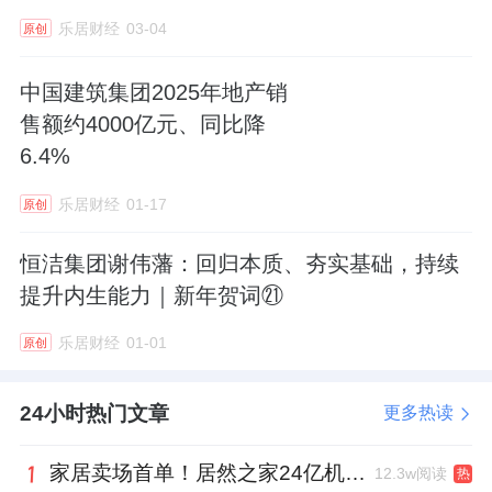
乐居财经
03-04
原创
在存量竞争背景下，局改与旧改成为行业破局
中国建筑集团2025年地产销
密码。本次论坛，恒洁也以卫浴企业唯一代表
售额约4000亿元、同比降
身份作主题报告——《从政策到市场：旧改与
6.4%
局改浪潮中智能卫浴的突围之道》。
乐居财经
01-17
原创
恒洁代表演讲
恒洁集团谢伟藩：回归本质、夯实基础，持续
提升内生能力｜新年贺词㉑
作为行业最早布局焕新赛道的品牌，同时是国
乐居财经
01-01
原创
家以旧换新补贴定点单位，并连续入选新华社
的“以旧换新标杆企业”，恒洁凭率先构建智能
24小时热门文章
更多热读
R9、R8、N8S等智能家族体系，推出“新智享”
“新悦己”“新沐浴”等卫浴多场景解决方案，满足
家居卖场首单！居然之家24亿机构间REITs获深交所无异议函
12.3w阅读
热