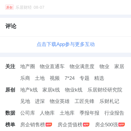
乐居财经
08-07
原创
评论
点击下载App参与更多互动
关注
地产圈
物业直通车
物业满意度
物业
家居
乐商
土地
视频
7*24
专题
精选
原创
地产k线
家居k线
物业k线
乐居财经研究院
见地
进深
物业英雄
工匠先锋
乐财札记
数据
公司库
人物库
土地库
季报年报
行业报告
榜单
房企销售榜
房企货值榜
房企500强