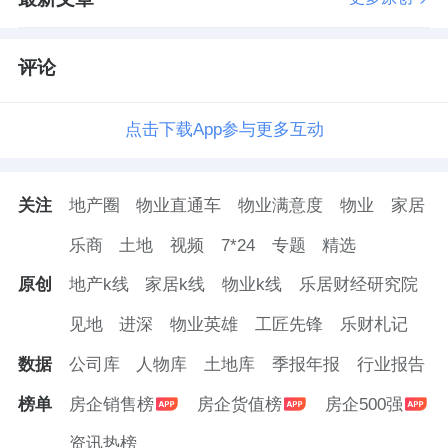
评论
点击下载App参与更多互动
关注
地产圈
物业直通车
物业满意度
物业
家居
乐商
土地
视频
7*24
专题
精选
原创
地产k线
家居k线
物业k线
乐居财经研究院
见地
进深
物业英雄
工匠先锋
乐财札记
数据
公司库
人物库
土地库
季报年报
行业报告
榜单
房企销售榜
房企货值榜
房企500强
资讯热榜