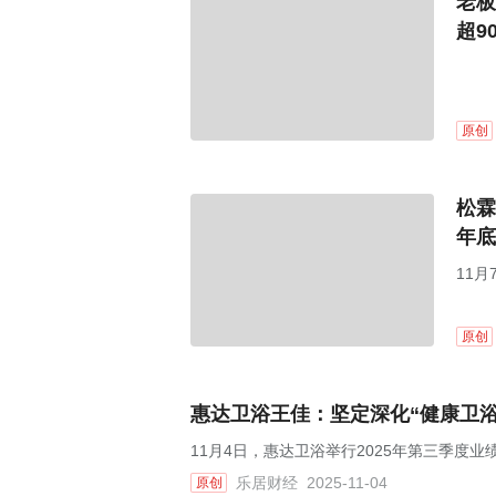
老板
超9
原创
松霖
年底
11
原创
惠达卫浴王佳：坚定深化“健康卫
11月4日，惠达卫浴举行2025年第三季度业
乐居财经
2025-11-04
原创