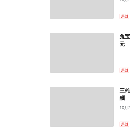
原创
兔宝
元
原创
三雄
酬
10月
原创