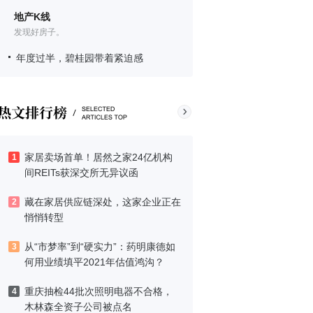
地产K线
发现好房子。
年度过半，碧桂园带着紧迫感
家居卖场首单！居然之家24亿机构
1
间REITs获深交所无异议函
藏在家居供应链深处，这家企业正在
2
悄悄转型
从“市梦率”到“硬实力”：药明康德如
3
何用业绩填平2021年估值鸿沟？
重庆抽检44批次照明电器不合格，
4
木林森全资子公司被点名