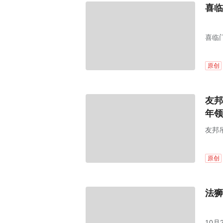
喜临
喜临门
原创
友邦
年领
友邦吊
原创
法狮
10月