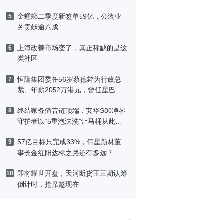
金螳螂二季度新签单59亿，公装业
5
务贡献逾八成
上海改善市场变了，真正稀缺的是这
6
类社区
恒隆集团委任56岁蔡德粦为行政总
7
裁、年薪2052万港元，曾任星巴克
中国CEO
终结家务痛苦链顶端：安华S80净界
8
守护者以“5重泡沫洗”让马桶从此免
刷洗
57亿目标只完成33%，伟星新材董
9
事长金红阳达标之路还有多远？
即将耀世开盘，天河断货王三期认筹
10
倒计时，抢席趁现在