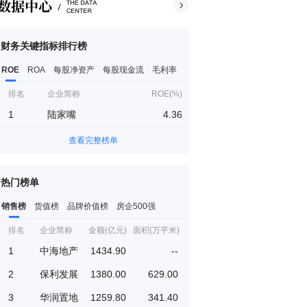
财务关键指标排行榜
ROE
ROA
每股净资产
每股现金流
毛利率
排名
企业简称
ROE(%)
1
陆家嘴
4.36
查看完整榜单
热门榜单
销售榜
货值榜
品牌价值榜
房企500强
排名
企业简称
金额(亿元)
面积(万平米)
1
中海地产
1434.90
--
2
保利发展
1380.00
629.00
3
华润置地
1259.80
341.40