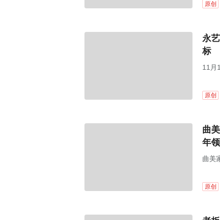
原创
永艺
标
11
原创
曲美
年领
曲美家
原创