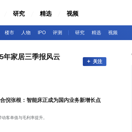
研究
精选
视频
楼市
人物
IPO
评测
研究
精选
视频
25年家居三季报风云
关注
合倪张根：智能床正成为国内业务新增长点
带动客单值与毛利率提升。