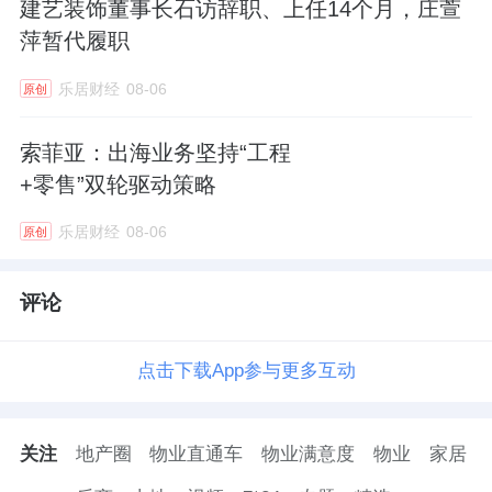
建艺装饰董事长石访辞职、上任14个月，庄萱
萍暂代履职
乐居财经
08-06
原创
索菲亚：出海业务坚持“工程
+零售”双轮驱动策略
乐居财经
08-06
原创
评论
点击下载App参与更多互动
关注
地产圈
物业直通车
物业满意度
物业
家居