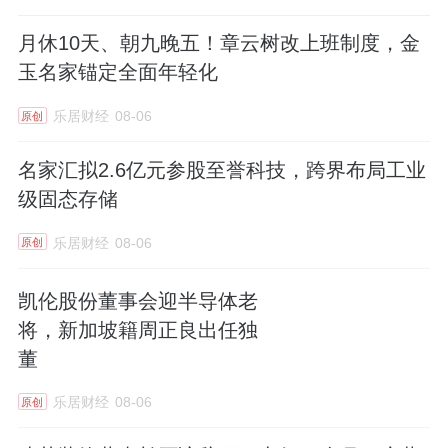
月休10天、朝九晚五！章云树改上班制度，金
玉名家锚定全面年轻化
乐居财经
08-06
原创
名家汇拟2.6亿元参股至誉科技，跨界布局工业
级固态存储
乐居财经
08-06
原创
凯伦股份董事会迎半导体老
将，新加坡籍周正良出任独
董
乐居财经
08-06
原创