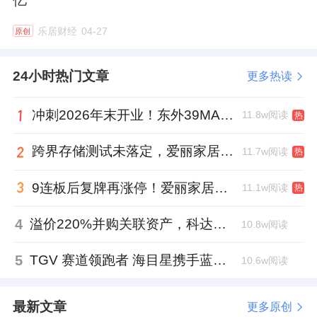
亿
乐居财经
04-27
原创
24小时热门文章
更多热读
冲刺2026年末开业！东外39MALL全球招商启幕，重构东直门商圈格局
11.8w阅读
热
跨界存储测试未落定，爱丽家居复牌前自揭多重风险
11.7w阅读
热
9连板后复牌再涨停！爱丽家居市盈率318倍，跨界收购案尚未落地
11.1w阅读
热
4
溢价220%并购关联资产，科达制造近75亿元重组被否
10.8w阅读
5
TGV 赛道领跑者 海目星携手蓝思科技掘金先进封装
10.6w阅读
最新文章
更多原创