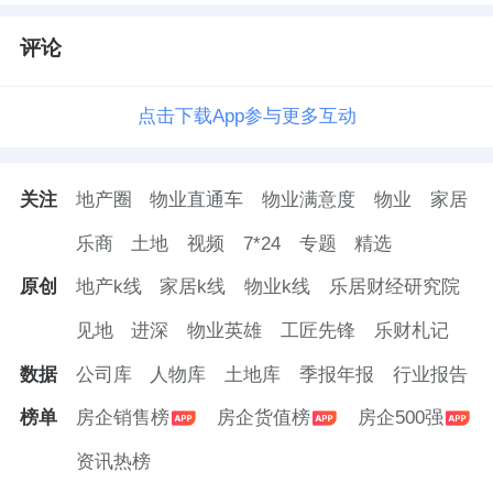
评论
点击下载App参与更多互动
关注
地产圈
物业直通车
物业满意度
物业
家居
乐商
土地
视频
7*24
专题
精选
原创
地产k线
家居k线
物业k线
乐居财经研究院
见地
进深
物业英雄
工匠先锋
乐财札记
数据
公司库
人物库
土地库
季报年报
行业报告
榜单
房企销售榜
房企货值榜
房企500强
资讯热榜