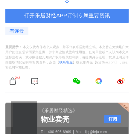
从估值层面来看，消费ETF龙头跟踪的中证主
打开乐居财经APP订制专属重要资讯
要消费指数最新市盈率（PE-TTM）仅19.95
倍，处于近3年15.82%的分位，即估值低于近3
有连云
年84.18%以上的时间，处于历史低位。
重要提示：
本文仅代表作者个人观点，并不代表乐居财经立场。本文旨在为满足广大
用户的信息需求而采集提供，并非商业性或盈利性用途。任何单位或个人认为本文来
规模方面，消费ETF龙头近1周规模增长543.94
源标注有误，或涉嫌侵犯其知识产权等相关权利的，请提供身份证明、权属证明及详
细侵权情况证明等相关资料，点击【
联系客服
】或发邮件至【ljcj@leju.com】，我们
万元，新增规模位居可比基金第一。资金流入
将及时审核处理。
方面，拉长时间看，消费ETF龙头近5个交易日
243
内有3日资金净流入，合计“吸金”1081.87万
元。
《乐居财经精选》
消费ETF龙头(560680)：紧密跟踪中证主要消
物业卖壳
订阅
费指数。从中证800指数样本股中选取主要消
费行业的股票组成，反映沪深两市主要消费行
Tel:
400-606-6969
Mail:
ljcj@leju.com