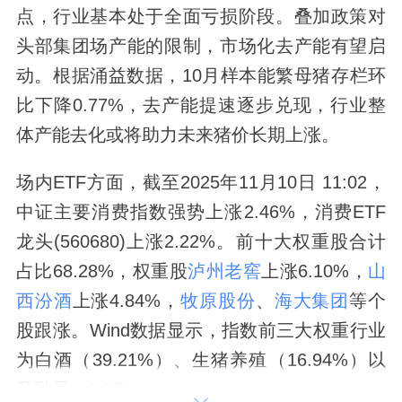
点，行业基本处于全面亏损阶段。叠加政策对
头部集团场产能的限制，市场化去产能有望启
动。根据涌益数据，10月样本能繁母猪存栏环
比下降0.77%，去产能提速逐步兑现，行业整
体产能去化或将助力未来猪价长期上涨。
场内ETF方面，截至2025年11月10日 11:02，
中证主要消费指数强势上涨2.46%，消费ETF
龙头(560680)上涨2.22%。前十大权重股合计
占比68.28%，权重股
泸州老窖
上涨6.10%，
山
西汾酒
上涨4.84%，
牧原股份
、
海大集团
等个
股跟涨。Wind数据显示，指数前三大权重行业
为白酒（39.21%）、生猪养殖（16.94%）以
及乳品（9.57%）。