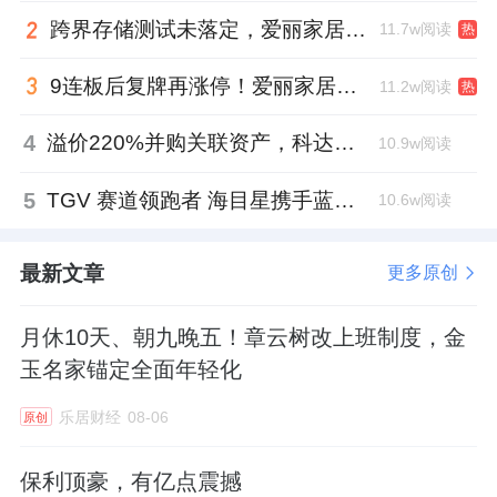
跨界存储测试未落定，爱丽家居复牌前自揭多重风险
11.7w阅读
热
9连板后复牌再涨停！爱丽家居市盈率318倍，跨界收购案尚未落地
11.2w阅读
热
4
溢价220%并购关联资产，科达制造近75亿元重组被否
10.9w阅读
5
TGV 赛道领跑者 海目星携手蓝思科技掘金先进封装
10.6w阅读
最新文章
更多原创
月休10天、朝九晚五！章云树改上班制度，金
玉名家锚定全面年轻化
乐居财经
08-06
原创
保利顶豪，有亿点震撼