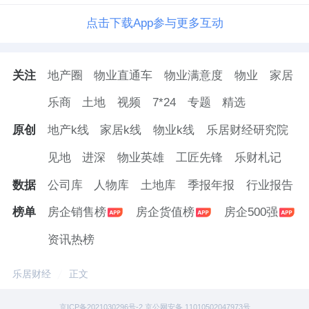
点击下载App参与更多互动
关注
地产圈
物业直通车
物业满意度
物业
家居
乐商
土地
视频
7*24
专题
精选
原创
地产k线
家居k线
物业k线
乐居财经研究院
见地
进深
物业英雄
工匠先锋
乐财札记
数据
公司库
人物库
土地库
季报年报
行业报告
榜单
房企销售榜
房企货值榜
房企500强
资讯热榜
乐居财经
正文
京ICP备2021030296号-2 京公网安备 11010502047973号