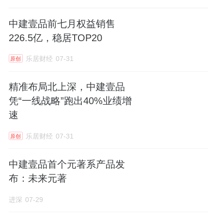
中建壹品前七月权益销售
226.5亿，稳居TOP20
乐居财经
07-31
原创
精准布局北上深，中建壹品
凭“一线战略”跑出40%业绩增
速
乐居财经
07-31
原创
中建壹品首个元著系产品发
布：未来元著
进深
07-29