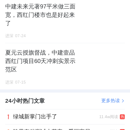
中建未来元著97平米做三面
宽，西红门楼市也是好起来
了
进深
07-24
夏元云授旗督战，中建壹品
西红门项目60天冲刺实景示
范区
进深
07-15
24小时热门文章
更多热读
绿城新掌门出手了
11.4w阅读
热