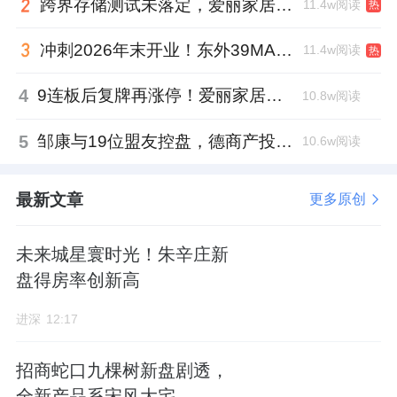
跨界存储测试未落定，爱丽家居复牌前自揭多重风险
11.4w阅读
热
冲刺2026年末开业！东外39MALL全球招商启幕，重构东直门商圈格局
11.4w阅读
热
4
9连板后复牌再涨停！爱丽家居市盈率318倍，跨界收购案尚未落地
10.8w阅读
5
邹康与19位盟友控盘，德商产投服务散户绝迹
10.6w阅读
最新文章
更多原创
未来城星寰时光！朱辛庄新
盘得房率创新高
进深
12:17
招商蛇口九棵树新盘剧透，
全新产品系宋风大宅