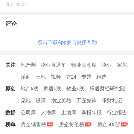
进深
08-04
评论
点击下载App参与更多互动
关注
地产圈
物业直通车
物业满意度
物业
家居
乐商
土地
视频
7*24
专题
精选
原创
地产k线
家居k线
物业k线
乐居财经研究院
见地
进深
物业英雄
工匠先锋
乐财札记
数据
公司库
人物库
土地库
季报年报
行业报告
榜单
房企销售榜
房企货值榜
房企500强