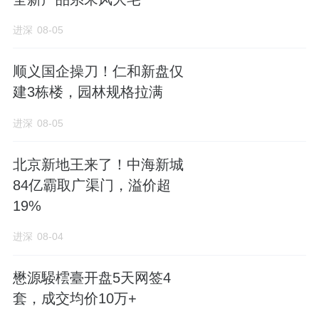
进深
08-05
顺义国企操刀！仁和新盘仅
建3栋楼，园林规格拉满
进深
08-05
北京新地王来了！中海新城
84亿霸取广渠门，溢价超
19%
进深
08-04
懋源騴橒臺开盘5天网签4
套，成交均价10万+