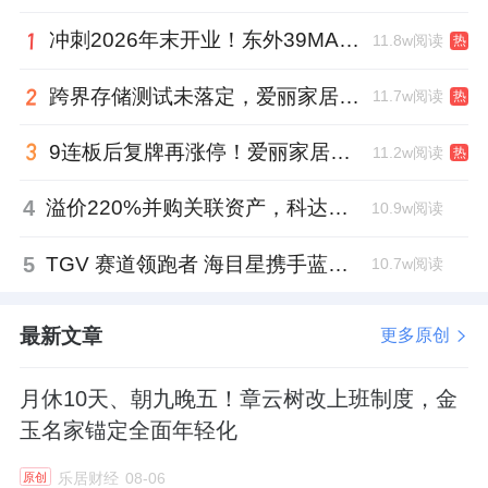
冲刺2026年末开业！东外39MALL全球招商启幕，重构东直门商圈格局
11.8w阅读
热
跨界存储测试未落定，爱丽家居复牌前自揭多重风险
11.7w阅读
热
9连板后复牌再涨停！爱丽家居市盈率318倍，跨界收购案尚未落地
11.2w阅读
热
4
溢价220%并购关联资产，科达制造近75亿元重组被否
10.9w阅读
5
TGV 赛道领跑者 海目星携手蓝思科技掘金先进封装
10.7w阅读
最新文章
更多原创
月休10天、朝九晚五！章云树改上班制度，金
玉名家锚定全面年轻化
乐居财经
08-06
原创