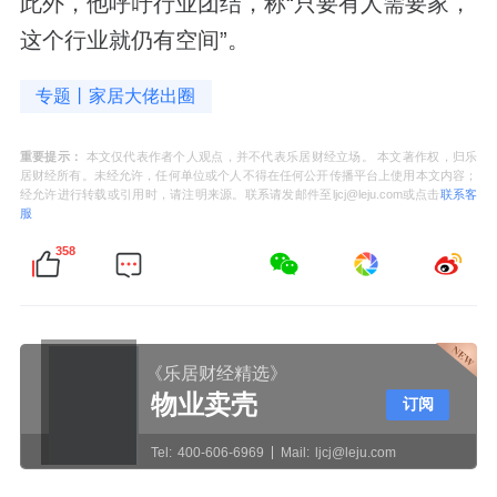
此外，他呼吁行业团结，称“只要有人需要家，
这个行业就仍有空间”。
专题丨家居大佬出圈
重要提示：
本文仅代表作者个人观点，并不代表乐居财经立场。 本文著作权，归乐
居财经所有。未经允许，任何单位或个人不得在任何公开传播平台上使用本文内容；
经允许进行转载或引用时，请注明来源。联系请发邮件至ljcj@leju.com或点击
联系客
服
358
《乐居财经精选》
物业卖壳
订阅
Tel:
400-606-6969
Mail:
ljcj@leju.com