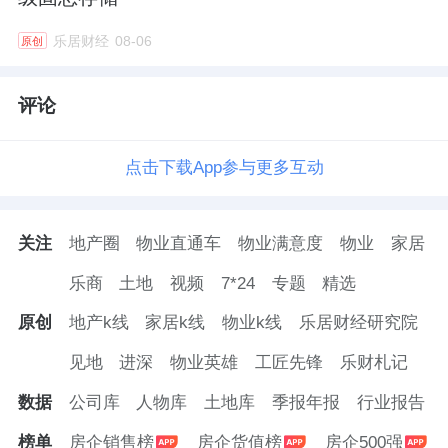
乐居财经
08-06
原创
评论
点击下载App参与更多互动
关注
地产圈
物业直通车
物业满意度
物业
家居
乐商
土地
视频
7*24
专题
精选
原创
地产k线
家居k线
物业k线
乐居财经研究院
见地
进深
物业英雄
工匠先锋
乐财札记
数据
公司库
人物库
土地库
季报年报
行业报告
榜单
房企销售榜
房企货值榜
房企500强