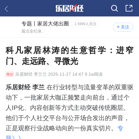
专题丨家居大佬出圈
1.59W人关注
关注
观点全纪录。
科凡家居林涛的生意哲学：进窄
门、走远路、寻微光
乐居财经
李兰兰 2025-11-27 14:47 9.1w阅读
乐居财经 李兰
在行业转型与流量变革的双重驱
动下，一批家居大咖正频繁走向前台，通过个
人IP化、内容创新等方式主动突破传统圈层。
他们于个人社交平台与公开场合发出的声音，
正是观察行业战略动向的一份真实切片。
专
题》》