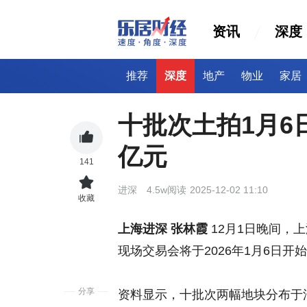
资讯
深度
推荐
深度
地产
物业
家居
十批次土拍1月6
亿元
141
进深
4.5w阅读
2025-12-02 11:10
收藏
上海进深 张林霞
12月1日晚间，
现场交易会将于2026年1月6日开
分享
资料显示，十批次两幅地块分布于浦