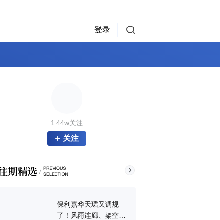
登录
1.44w关注
关注
保利嘉华天珺又调规
了！风雨连廊、架空