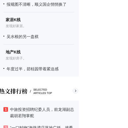
报规图不清晰，顺义国企悄悄换了
家居K线
发现好家居。
吴水根的另一盘棋
地产K线
发现好房子。
年度过半，碧桂园带着紧迫感
中旅投资招聘纪委人员，前龙湖副总
1
裁胡若翔掌舵
“一口时物”海珠湾店落地广纸，越秀
2