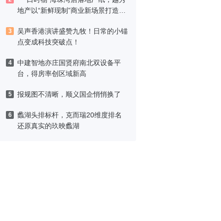
地产以“新鲜现制”商业新场景打造社
区高品质生活
吴声香港演讲盛赞九牧！日常的小锚
3
点变成科技突破点！
中建智地亦庄国贤府南北双设备平
4
台，得房率创区域新高
报规图不清晰，顺义国企悄悄换了
5
蠡湖头排标杆，克而瑞20维度排名
6
还原真实的玖映蠡湖