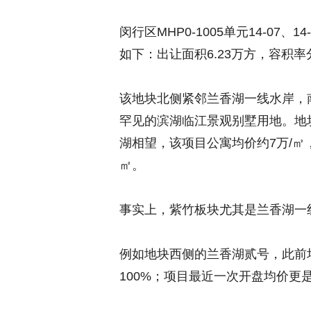
闵行区MHP0-1005单元14-07、
如下：出让面积6.23万方，容积率分
该地块北侧紧邻兰香湖一线水岸，南
罕见的滨湖临江景观别墅用地。地块
湖相望，该项目公寓均价约7万/㎡
㎡。
事实上，紫竹板块尤其是兰香湖一
例如地块西侧的兰香湖贰号，此前均
100%；项目最近一次开盘均价更