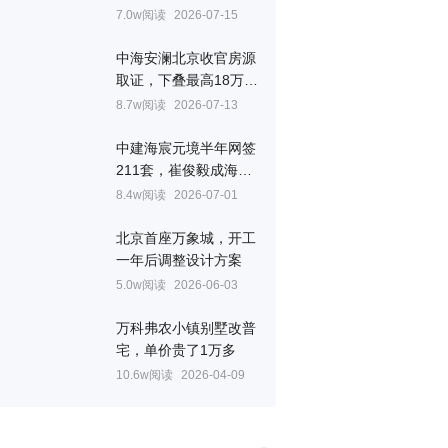
层、设备平台、一步阳
7.0w阅读
2026-07-15
台配齐
中海安澜北京收官房源
取证，下叠最高18万/
㎡
8.7w阅读
2026-07-13
中建海宸元境半年网签
211套，崔俊毅成海淀
顶流
8.4w阅读
2026-07-01
北京首座万象城，开工
一年后调整设计方案
5.0w阅读
2026-06-03
万科弗农小镇别墅改普
宅，单价贵了1万多
10.6w阅读
2026-04-09