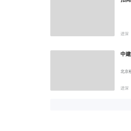
进深
中建
北京
进深