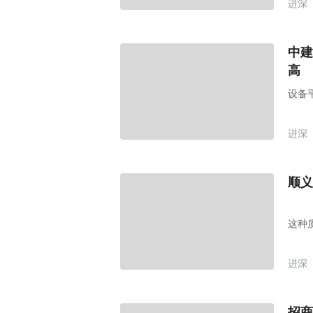
进深
中建
高
设备
进深
顺义
这种
进深
招商