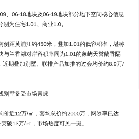
14-09、06-18地块及06-19地块部分地下空间核心信息
别为住宅1.01、商业1.0。
侧距黄浦江约450米，叠加1.01的低容积率，堪称
与兰香湖对岸容积率同为1.01的象屿天誉蘭香隔
，近期叠加别墅、联排产品加推的过会均价约8.9万/
线别墅备受市场青睐。
价近12万/㎡，套均总价约2000万，网签率已达
是突破13万/㎡，市场热度可见一斑。