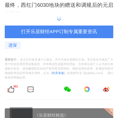
最终，西红门
6030地块的赠送和
调规后的
元启
差不多。
奇偶阳台+设备平台，边户有大尺度转角飘窗。
打开乐居财经APP订制专属重要资讯
值得注意的是，在6030地块出让文件中提到，
进深
考虑京开高速沿线城市景观，减少室外噪声影
响，如设置阳台，应进行封闭。
重要提示：
本文仅代表作者个人观点，并不代表乐居财经立场。本文旨在为满足广大
用户的信息需求而采集提供，并非商业性或盈利性用途。任何单位或个人认为本文来
源标注有误，或涉嫌侵犯其知识产权等相关权利的，请提供身份证明、权属证明及详
但是看平面图，
阳台均为结构外建筑，且有一
细侵权情况证明等相关资料，点击【
联系客服
】或发邮件至【ljcj@leju.com】，我们
将及时审核处理。
部分是奇偶错层设置，不具备封闭条件。
391
据业内人士透露，
兴创置地
作为地方国资地产
平台，独立操盘经验不多，所以在拿地后曾有
意引入头部房企合作开发，这或许是项目进度
《乐居财经精选》