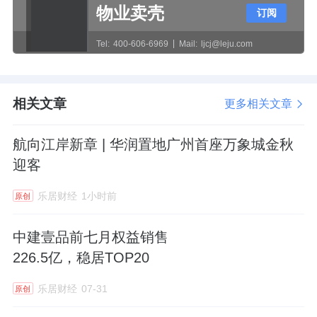
缓慢的原因之一。
物业卖壳
订阅
Tel:
400-606-6969
Mail:
ljcj@leju.com
其中，1#楼、8#和10楼北向退台为平顶，有格
纹标识，疑似为可上人屋顶。
相关文章
更多相关文章
航向江岸新章 | 华润置地广州首座万象城金秋
迎客
小区东侧、南侧各设有一处人行出入口。
乐居财经
1小时前
原创
社区商业和邻里中心都在东侧正门口位置。
中建壹品前七月权益销售
商业楼造型不规则，东侧有6个地面停车位。
226.5亿，稳居TOP20
根据设计引导，沿街布置社区商业用房，建筑
乐居财经
07-31
原创
界面连续，宜采用玻璃幕墙、开放式露台等方