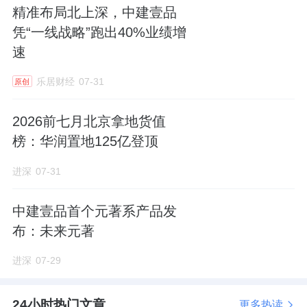
精准布局北上深，中建壹品
式增加建筑通透度。
凭“一线战略”跑出40%业绩增
速
大户型占比三成
乐居财经
07-31
原创
从户均建面来看，兴创西红门项目定位是刚改
2026前七月北京拿地货值
产品。
榜：华润置地125亿登顶
90平米起步，120平米以下面积段户型仅占比
进深
07-31
六成。
中建壹品首个元著系产品发
布：未来元著
另有近四成是140平米左右的大户型。
进深
07-29
大兴近两年新盘简直是迷上了大平层，
兴创沐
春墅
户均建面170㎡，
大兴发展梧桐府160
㎡起
24小时热门文章
更多热读