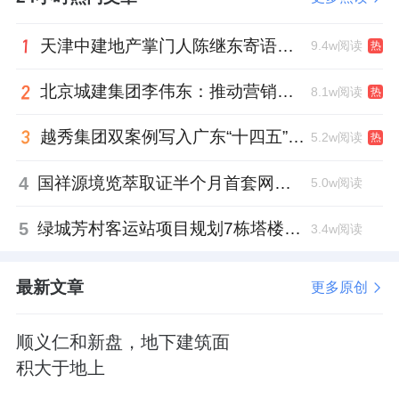
步。
天津中建地产掌门人陈继东寄语青年“跳出舒适区”，曾任银行信贷经理
9.4w阅读
热
问题是去化情况都非常一般，梧桐府取证5个月
网签29套；
沐春墅9月底开盘，到现在只有
12
北京城建集团李伟东：推动营销工作稳中提质，严控库存增量
8.1w阅读
热
套网签。
越秀集团双案例写入广东“十四五”公共文化答卷，复合文化空间助力青年发展型城市建设
5.2w阅读
热
隔壁的元启，调规之后成交激增，连续数月霸
4
国祥源境览萃取证半个月首套网签出炉：2.71万/㎡、86折
5.0w阅读
榜，但120平米以上房源卖得也不快，140平米
以上几乎没有网签。
5
绿城芳村客运站项目规划7栋塔楼，刘亮亮任项目公司经理
3.4w阅读
拿地回溯
最新文章
更多原创
该地块由北京兴创置地房地产开发有限公司
（简称“兴创置地”）2024年9月以底价22.25亿
顺义仁和新盘，地下建筑面
积大于地上
元摘得，住宅楼面价折算约3.62万元/平方米，
销售指导价6.6万元/平方米。