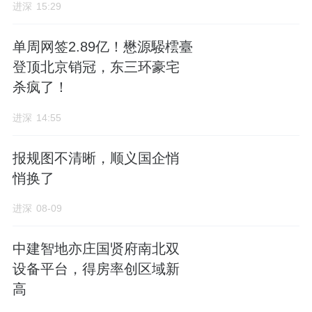
进深
15:29
项目开发主体为北京和盛臻品房地产开发有限
单周网签2.89亿！懋源騴橒臺
公司，成立于2024年10月31日，由兴创置地
登顶北京销冠，东三环豪宅
100%持股，孙海滨担任项目公司总经理。
杀疯了！
进深
14:55
西红门板块位于大兴区最北，是距离市中心最
报规图不清晰，顺义国企悄
近的区域，城市界面整体较新，无老旧小区，
悄换了
地铁和商业的快速发展使该板块近年来陆续成
进深
08-09
交了多幅住宅地块。
西红门东共规划住宅用地15宗，目前已经完成
中建智地亦庄国贤府南北双
设备平台，得房率创区域新
出让10宗，今年还有1宗6002地块待供应。
高
6030地块周边新盘众多，南边是御璟星城元