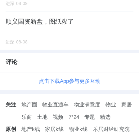
进深
08-09
启，今年4月份调规后，8月份重新开始网签，
目前网签347套，成交均价5.3万元/㎡。
顺义国资新盘，图纸糊了
北侧西红门橡树湾二期由
中铁置业
、
华润置
进深
08-08
地
、兴创置地联合开发，共456户已于去年底
集中交付；
评论
三期文园2023年9月开盘，目前网签540套，去
化率73%，成交均价约5.82万元/㎡。
点击下载App参与更多互动
中建玖玥府开发商为
中建玖合
，2023年12月开
关注
地产圈
物业直通车
物业满意度
物业
家居
盘，共1106套住宅，目前网签809套，成交均
乐商
土地
视频
7*24
专题
精选
价6.13万/㎡。
原创
地产k线
家居k线
物业k线
乐居财经研究院
此外，东边的6038地块11月4日成交，由
中建