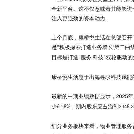
全新平台。这不仅意味着
其
能够进
注入更强劲的资本动力。
上个月底，
康桥悦生活在总部召开
是
积极探索打造业务增长
第二曲
“
‘
目标是打造
服务
科技
双轮驱动的
“
”
康桥悦生活急于出海寻求科技赋能
最新的中期业绩数据显示，
2025
年
少
；期内股东应占溢利
6.58%
3348.3
细分业务板块来看，物业管理服务