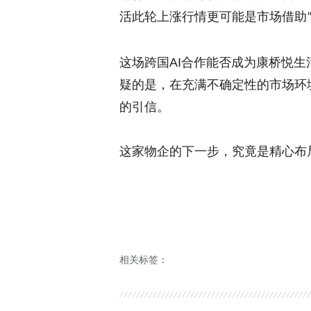
活
此轮上涨行情更可能是市场借助
这场跨国
AI
合作能否成为康桥悦生
疑的是，在充满不确定性的市场环
的引信。
这
家物企的
下一步
，
究竟是精心布
相关标签：