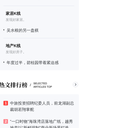
家居K线
发现好家居。
吴水根的另一盘棋
地产K线
发现好房子。
年度过半，碧桂园带着紧迫感
中旅投资招聘纪委人员，前龙湖副总
1
裁胡若翔掌舵
“一口时物”海珠湾店落地广纸，越秀
2
地产以“新鲜现制”商业新场景打造社