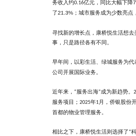
务收入约
亿元，
同比
大幅下降
0.16
了
21.3%
；
城市服务成为少数亮点
寻找新的增长点
，康桥悦生活想去
事，
只是
路径各有不同。
早年间，以彩生活、绿城服务为代
公司开展国际业务。
近年来，
服务出海
成为新趋势。
“
”
服务项目；
年
月，侨银股份
2025
1
首都的物业管理服务。
相比之下，康桥悦生活
则
选择了
“