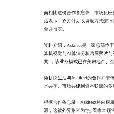
而相比这份合作备忘录，市场反应
活表示，双方计划以换股方式进行
合并报表。
资料介绍，
Askitect是一家总
算机视觉与AI算法分析房屋照片
案”，该业务模式已在美房地产、
康桥悦生活与
Askitect
的合作并非
术共享、市场共建到资本联姻的多
根据合作备忘录，
Askitect
将向康
源，这被外界形容为
把
看家本领
“
‘
’