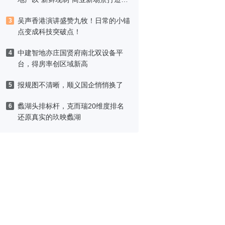
区高品质生活
吴声香港演讲盛赞九牧！日常的小锚
3
点变成科技突破点！
中建智地亦庄国贤府南北双设备平
4
台，得房率创区域新高
报规图不清晰，顺义国企悄悄换了
5
蠡湖头排标杆，克而瑞20维度排名
6
还原真实的玖映蠡湖