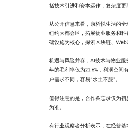
括技术引进和资本运作，复杂度更
从公开信息来看，
康桥悦生活的全
纽约大都会区，拓展物业服务和科
础设施为核心，探索区块链、
Web3
机遇与风险并存，
AI
技术与物业服
年的毛利率仅为
，利润空间
21.6%
户需求不同，容易
水土不服
。
“
”
值得注意的是，合作备忘录仅为初
为准。
有
行业观察者
分析
表示
，在经营基