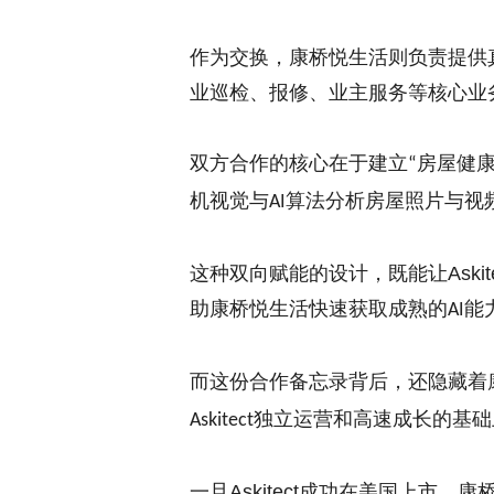
作为交换，康桥悦生活则负责提供
业巡检、报修、业主服务等核心业
双方合作的核心在于建立
房屋健
“
机视觉与
算法分析房屋照片与视
AI
这种双向赋能的设计，既能让
Askit
助康桥悦生活快速获取成熟的
能
AI
而
这份合作备忘录背后，
还
隐藏着
独立运营和高速成长的基础
Askitect
一旦
Askitect
成功在美国上市，康