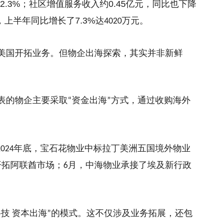
72.3%
；
社区增值服务收入约
0.45
亿元，
同比
也下降
，上半年同比增长了
7.3%
达
万元。
4020
美国开拓业务。但物企
出海探索，其实并非新鲜
表的物企主要采取
资金出海
方式，通过收购海外
“
”
年底，宝石花物业中标拉丁美洲五国境外物业
2024
开拓阿联酋市场；
月，中海物业承接了埃及新行政
6
科技
资本出海
的模式。这不仅涉及业务拓展，还包
”