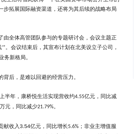
一步拓展国际融资渠道，还将为其后续的战略布局
了由全体高管团队参与的专题研讨会，会议主题正
线
。会议结束后，
其
宣布计划在北美设立子公司，
’”
业务新格局。
的背后，是难以回避的经营压力。
上半年，康桥悦生活实现营收约
亿元，同比减
4.55
万元，同比减少
。
21.79%
贡献收入
3.54
亿元，同比增长
；非业主增值服
5.6%