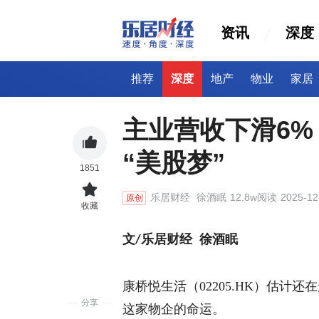
资讯
深度
推荐
深度
地产
物业
家居
主业营收下滑6
“美股梦”
1851
乐居财经
徐酒眠
12.8w阅读
2025-12
原创
收藏
文
乐
居
财经 徐酒眠
/
康桥悦生活（
02205.HK）估
分享
这家物企的命运。