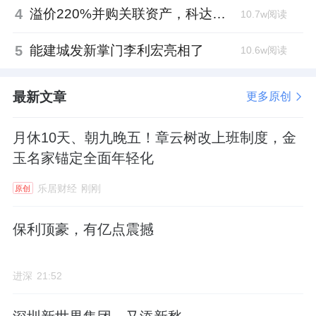
4
溢价220%并购关联资产，科达制造近75亿元重组被否
10.7w阅读
5
能建城发新掌门李利宏亮相了
10.6w阅读
最新文章
更多原创
月休10天、朝九晚五！章云树改上班制度，金
玉名家锚定全面年轻化
乐居财经
刚刚
原创
保利顶豪，有亿点震撼
进深
21:52