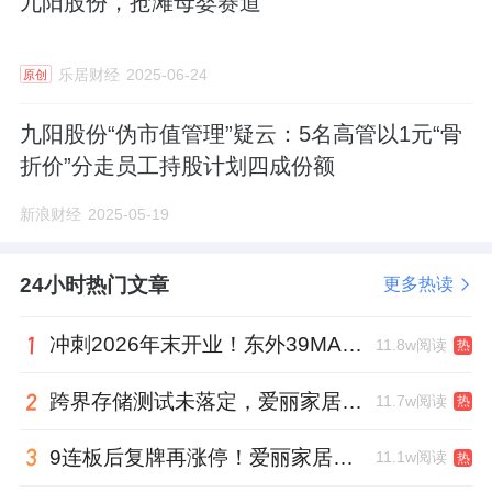
九阳股份，抢滩母婴赛道
乐居财经
2025-06-24
原创
九阳股份“伪市值管理”疑云：5名高管以1元“骨
折价”分走员工持股计划四成份额
新浪财经
2025-05-19
24小时热门文章
更多热读
冲刺2026年末开业！东外39MALL全球招商启幕，重构东直门商圈格局
11.8w阅读
热
跨界存储测试未落定，爱丽家居复牌前自揭多重风险
11.7w阅读
热
9连板后复牌再涨停！爱丽家居市盈率318倍，跨界收购案尚未落地
11.1w阅读
热