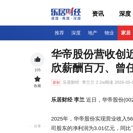
资讯
深度
推荐
深度
地产
物业
家居
华帝股份营收创近
欣薪酬百万、曾
105
乐居财经
李兰兰
2.2w阅读
2026-05-
原创
收藏
乐居财经 李兰
近日，华帝股份(002
2025年，华帝股份实现营业收入56
分享
司股东的净利润为3.01亿元，同比下