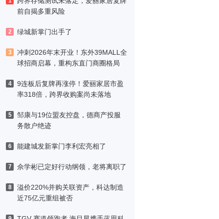
跨界存储测试未落定，爱丽家居复牌
1
前自揭多重风险
绿城新掌门出手了
2
冲刺2026年末开业！东外39MALL全
3
球招商启幕，重构东直门商圈格局
9连板后复牌再涨停！爱丽家居市盈
4
率318倍，跨界收购案尚未落地
邹康与19位盟友控盘，德商产投服
5
务散户绝迹
能建城发新掌门李利宏亮相了
6
佘学彬已定好行动纲领，老将离职了
7
溢价220%并购关联资产，科达制造
8
近75亿元重组被否
TGV 赛道领跑者 海目星携手蓝思科
9