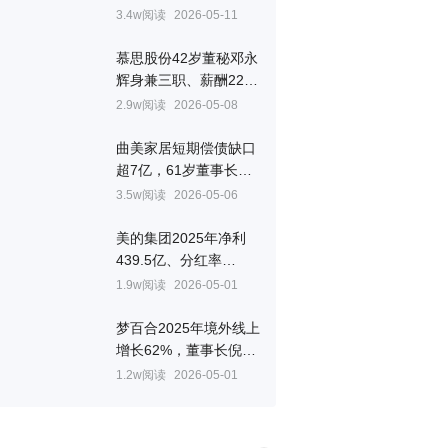
434万元是董事长6倍
3.4w阅读
2026-05-11
慕思股份42岁董秘邓永
辉身兼三职、薪酬220
万居高管之首
2.9w阅读
2026-05-08
曲美家居短期偿债缺口
超7亿，61岁董事长赵
瑞海薪酬降至78万元
3.5w阅读
2026-05-06
美的集团2025年净利
439.5亿、分红率
74%，副总裁赵磊薪酬
1.9w阅读
2026-05-01
1365万再超董事长方洪
波
梦百合2025年境外线上
增长62%，董事长倪张
根称国内市场尚未盈利
1.2w阅读
2026-05-01