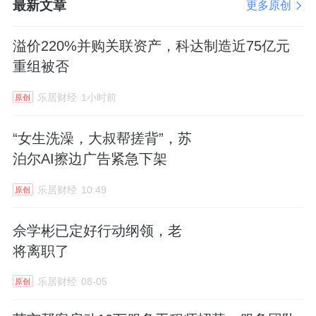
最新文章
更多原创
溢价220%并购关联资产，科达制造近75亿元
重组被否
乐居财经
1小时前
原创
“女生洗澡，大叔帮搓背”，苏
泊尔AI擦边广告紧急下架
乐居财经
10:49
原创
佘学彬已定好行动纲领，老
将离职了
乐居财经
08-05
原创