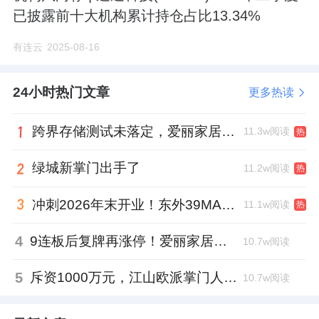
已披露前十大机构累计持仓占比13.34%
有连云
2025-08-16
24小时热门文章
更多热读
跨界存储测试未落定，爱丽家居复牌前自揭多重风险
11.3w阅读
热
绿城新掌门出手了
11.2w阅读
热
冲刺2026年末开业！东外39MALL全球招商启幕，重构东直门商圈格局
11.1w阅读
热
4
9连板后复牌再涨停！爱丽家居市盈率318倍，跨界收购案尚未落地
10.7w阅读
5
斥资1000万元，江山欧派掌门人吴水根加码创投基金
10.7w阅读