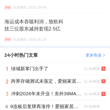
乐居财经
2025-09-09
原创
海运成本吞噬利润，致欧科
技三位股东减持套现2.5亿
乐居财经
2025-05-20
原创
24小时热门文章
更多热读
绿城新掌门出手了
11.4w阅读
热
跨界存储测试未落定，爱丽家居复牌前自揭多重风险
11.4w阅读
热
冲刺2026年末开业！东外39MALL全球招商启幕，重构东直门商圈格局
11.4w阅读
热
4
9连板后复牌再涨停！爱丽家居市盈率318倍，跨界收购案尚未落地
10.8w阅读