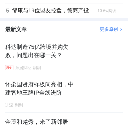
5
邹康与19位盟友控盘，德商产投服务散户绝迹
10.6w阅读
最新文章
更多原创
科达制造75亿跨境并购失
败，问题出在哪一关？
乐居财经
刚刚
原创
怀柔国贤府样板间亮相，中
建智地王牌IP全线进阶
进深
刚刚
金茂和越秀，来了新邻居