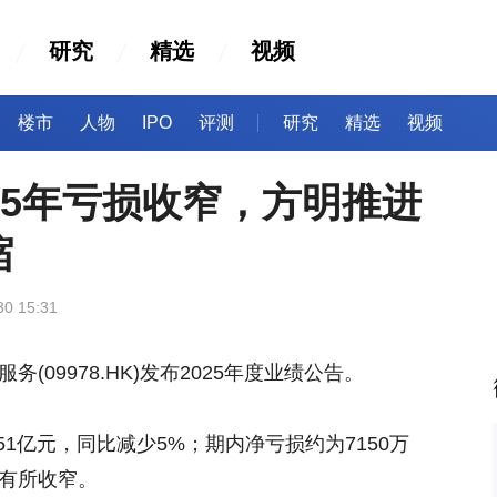
研究
精选
视频
楼市
人物
IPO
评测
研究
精选
视频
25年亏损收窄，方明推进
缩
30 15:31
务(09978.HK)发布2025年度业绩公告。
.51亿元，同比减少5%；期内净亏损约为7150万
额有所收窄。