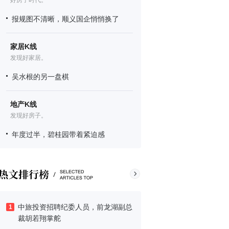
好房子时代。
报规图不清晰，顺义国企悄悄换了
家居K线
发现好家居。
吴水根的另一盘棋
地产K线
发现好房子。
年度过半，碧桂园带着紧迫感
中旅投资招聘纪委人员，前龙湖副总
1
裁胡若翔掌舵