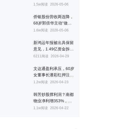
薪酬94万居高管之首
1.5w阅读
2026-05-06
侨银股份营收两连降，
68岁郭倍华主动“做减
法”
1.6w阅读
2026-05-06
新鸿运年报被出具保留
意见，1.49亿资金拆借
未提减值
6211阅读
2026-04-29
文达通盈利承压，60岁
女董事长潘彩红押注具
身智能
1.2w阅读
2026-04-23
韩芳炒股撑利润？南都
物业净利增353%，经
营现金流缩水四成
1.1w阅读
2026-04-22