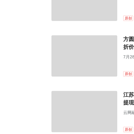
原创
方圆
折价
7月2
208
原创
江苏
提现
云网
原创