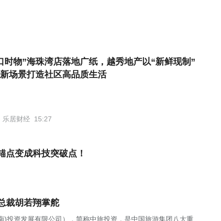
口时物”海珠湾店落地广纸，越秀地产以“新鲜现制”
新场景打造社区高品质生活
乐居财经
15:27
锚点变成科技突破点！
总裁胡若翔掌舵
南)投资发展有限公司），简称中旅投资，是中国旅游集团八大重