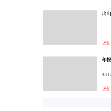
出山
原创
年报
4月1
年年
原创