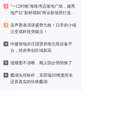
“一口时物”海珠湾店落地广纸，越秀
2
地产以“新鲜现制”商业新场景打造社
区高品质生活
吴声香港演讲盛赞九牧！日常的小锚
3
点变成科技突破点！
中建智地亦庄国贤府南北双设备平
4
台，得房率创区域新高
报规图不清晰，顺义国企悄悄换了
5
蠡湖头排标杆，克而瑞20维度排名
6
还原真实的玖映蠡湖