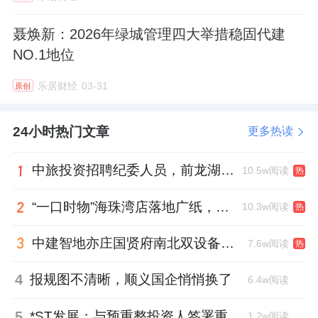
聂焕新：2026年绿城管理四大举措稳固代建
NO.1地位
乐居财经
03-31
原创
24小时热门文章
更多热读
中旅投资招聘纪委人员，前龙湖副总裁胡若翔掌舵
10.5w阅读
热
“一口时物”海珠湾店落地广纸，越秀地产以“新鲜现制”商业新场景打造社区高品质生活
10.3w阅读
热
中建智地亦庄国贤府南北双设备平台，得房率创区域新高
7.6w阅读
热
4
报规图不清晰，顺义国企悄悄换了
6.4w阅读
5
*ST发展：与预重整投资人签署重整投资协议，股票复牌
1.2w阅读