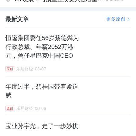
最新文章
更多原创
恒隆集团委任56岁蔡德粦为
行政总裁、年薪2052万港
元，曾任星巴克中国CEO
乐居财经
08-07
原创
年度过半，碧桂园带着紧迫
感
乐居财经
08-06
原创
宝业孙宇光，走了一步妙棋