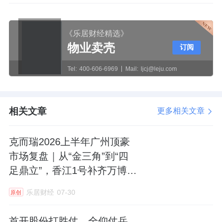
《乐居财经精选》
物业卖壳
订阅
Tel:
400-606-6969
Mail:
ljcj@leju.com
相关文章
更多相关文章
克而瑞2026上半年广州顶豪
市场复盘｜从“金三角”到“四
足鼎立”，香江1号补齐万博千
万级、8万+顶豪赛道
乐居财经
07-30
原创
首开股份打胜仗，全仰仗岳