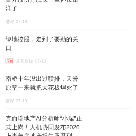
洋了
进深
07-16
绿地控股，走到了要劲的关
口
乐居财经
07-13
原创
南桥十年没出过联排，天誉
原墅一来就把天花板焊死了
进深
07-10
克而瑞地产AI分析师“小瑞”正
式上岗！人机协同发布2026
上半年房地产报告及系列榜