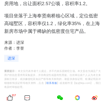
房用地，出让面积2.57公顷，容积率1.2。
项目坐落于上海奉贤南桥核心区域，定位低密
高端墅区，容积率仅1.2，绿化率35%，在上海
新房市场中属于稀缺的低密度住宅产品。
来源：进深
作者：李誉
进深
重要提示：
本文仅代表作者个人观点，并不代表乐居财经立场。本文旨在为满足广大
用户的信息需求而采集提供，并非商业性或盈利性用途。任何单位或个人认为本文来
源标注有误，或涉嫌侵犯其知识产权等相关权利的，请提供身份证明、权属证明及详
细侵权情况证明等相关资料，点击【
联系客服
】或发邮件至【ljcj@leju.com】，我们
将及时审核处理。
217