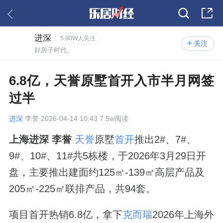
进深
5.90W人关注
关注
好房子时代。
6.8亿，天誉原墅首开入市半月网签
过半
进深
李誉 2026-04-14 10:43 7.5w阅读
上海进深 李誉
天誉
原墅
首开
推出2#、7#、
9#、10#、11#共5栋楼，于2026年3月29日开
盘，主要推出建面约125㎡-139㎡高层产品及
205㎡-225㎡联排产品，共94套。
项目首开热销6.8亿，拿下
克而瑞
2026年上海外