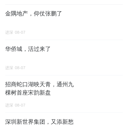
金隅地产，仰仗张鹏了
进深
08-07
华侨城，活过来了
进深
08-07
招商蛇口湖映天青，通州九
棵树首座宋韵新盘
进深
08-07
深圳新世界集团，又添新愁