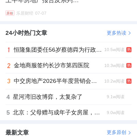
单
乐居财经
07-07
原创
24小时热门文章
更多热读
恒隆集团委任56岁蔡德粦为行政总裁、年薪2052万港元，曾任星巴克中国CEO
10.5w阅读
热
金地商服签约长沙市第四医院
10.3w阅读
热
中交房地产2026半年度营销会，绿城祝军现身了
10.2w阅读
热
4
星河湾旧改博弈，太复杂了
9.1w阅读
5
北京：父母赠与成年子女房屋，不再核验子女的购房资格
9.0w阅读
最新文章
更多原创