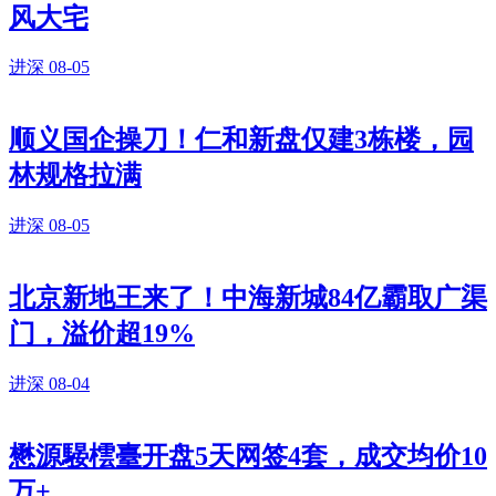
风大宅
进深
08-05
顺义国企操刀！仁和新盘仅建3栋楼，园
林规格拉满
进深
08-05
北京新地王来了！中海新城84亿霸取广渠
门，溢价超19%
进深
08-04
懋源騴橒臺开盘5天网签4套，成交均价10
万+