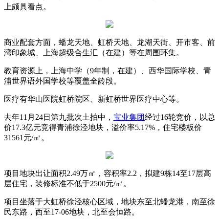
上颇具看点。
商业配套方面，蟠龙天地、虹桥天地、龙湖天街、开市客、前
湾印象城、上海超级合生汇（在建）等在周围环集。
教育资源上，上海中学（9年制，在建）、西华国际学校、青
浦世界语外国学校等覆盖全龄段。
医疗有华山医院虹桥院区、新虹桥世界医疗中心等。
去年11月24日第九批次土拍中，
宝业集团
经过16轮竞价，以总
价17.3亿元竞得青浦徐泾地块，溢价率5.17%，住宅楼板价
31561元/㎡。
项目地块出让面积2.49万㎡，容积率2.2，拟建9栋14至17层高
层住宅，装修标准不低于2500元/㎡。
项目坐落于大虹桥徐泾核心区域，地块东至北蟠龙港，南至徐
民东路，西至17-06地块，北至会恒路。