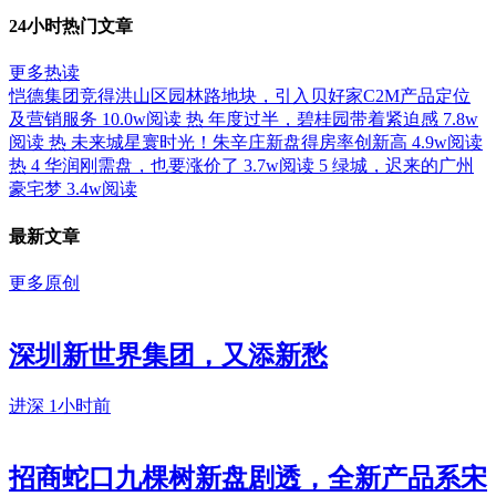
24小时热门文章
更多热读
恺德集团竞得洪山区园林路地块，引入贝好家C2M产品定位
及营销服务
10.0w阅读
热
年度过半，碧桂园带着紧迫感
7.8w
阅读
热
未来城星寰时光！朱辛庄新盘得房率创新高
4.9w阅读
热
4
华润刚需盘，也要涨价了
3.7w阅读
5
绿城，迟来的广州
豪宅梦
3.4w阅读
最新文章
更多原创
深圳新世界集团，又添新愁
进深
1小时前
招商蛇口九棵树新盘剧透，全新产品系宋