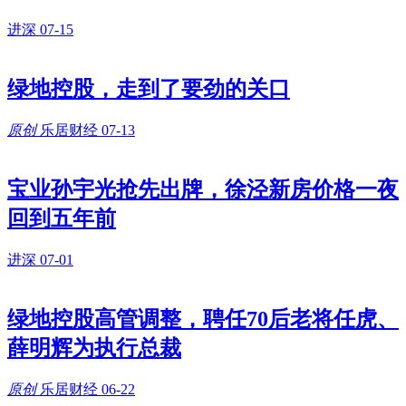
进深
07-15
绿地控股，走到了要劲的关口
原创
乐居财经
07-13
宝业孙宇光抢先出牌，徐泾新房价格一夜
回到五年前
进深
07-01
绿地控股高管调整，聘任70后老将任虎、
薛明辉为执行总裁
原创
乐居财经
06-22