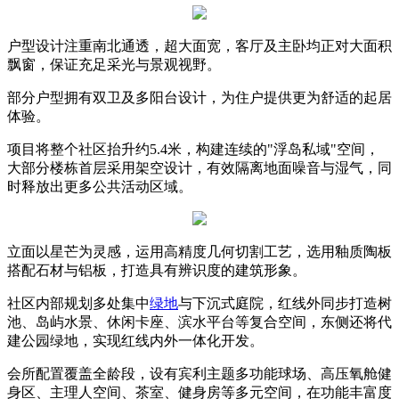
户型设计注重南北通透，超大面宽，客厅及主卧均正对大面积
飘窗，保证充足采光与景观视野。
部分户型拥有双卫及多阳台设计，为住户提供更为舒适的起居
体验。
项目将整个社区抬升约5.4米，构建连续的"浮岛私域"空间，
大部分楼栋首层采用架空设计，有效隔离地面噪音与湿气，同
时释放出更多公共活动区域。
立面以星芒为灵感，运用高精度几何切割工艺，选用釉质陶板
搭配石材与铝板，打造具有辨识度的建筑形象。
社区内部规划多处集中
绿地
与下沉式庭院，红线外同步打造树
池、岛屿水景、休闲卡座、滨水平台等复合空间，东侧还将代
建公园绿地，实现红线内外一体化开发。
会所配置覆盖全龄段，设有宾利主题多功能球场、高压氧舱健
身区、主理人空间、茶室、健身房等多元空间，在功能丰富度