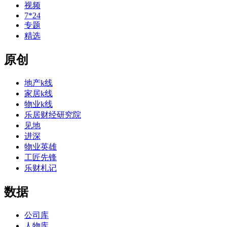
视频
7*24
专题
精选
原创
地产k线
家居k线
物业k线
乐居财经研究院
见地
进深
物业英雄
工匠先锋
乐财札记
数据
公司库
人物库