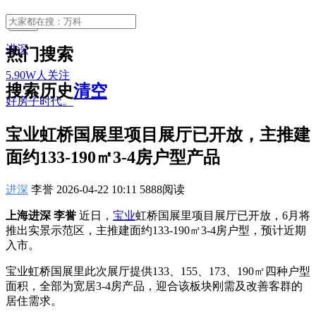
关注
进深
热门搜索
5.90W人关注
搜索历史
清空
好房子时代。
宝业虹桥国展里项目展厅已开放，主推建
面约133-190㎡3-4房户型产品
进深
李誉 2026-04-22 10:11 5888阅读
上海进深 李誉
近日，
宝业
虹桥国展里项目展厅已开放，6月将
推出实景示范区，主推建面约133-190㎡3-4房户型，预计近期
入市。
宝业虹桥国展里此次展厅提供133、155、173、190㎡四种户型
面积，全部为宽居3-4房产品，迎合该板块刚需及改善客群的
居住需求。