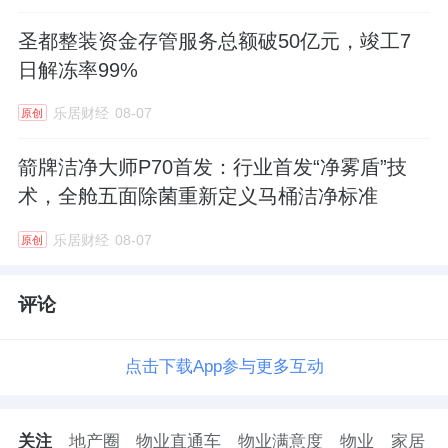
圣都整装资金存管服务总额破50亿元，竣工7
日解冻率99%
乐居财经
08-07
原创
箭牌洁净大师P70首发：行业首发“净雾盾”技
术，全舱五面除菌重新定义马桶洁净标准
乐居财经
08-07
原创
评论
点击下载App参与更多互动
关注
地产圈
物业直通车
物业满意度
物业
家居