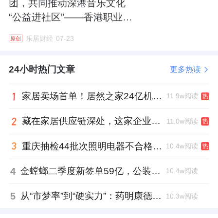
团，共同推动深港音乐文化
“公益进社区”——香港职业交
响乐团首个内地合唱团分团
乐居财经
07-23
原创
正式落地深圳
24小时热门文章
更多热读
家居卖场首单！居然之家24亿机构间REITs获深交所无异议函
11.9w阅读
热
藏在家居供应链深处，这家企业正在悄悄转型
11.0w阅读
热
重庆抽检44批次照明电器不合格，木林森全资子公司被点名
10.4w阅读
热
4
金螳螂二季度新签单59亿，公装业务贡献逾八成
10.4w阅读
5
从“市梦率”到“硬实力”：药明康德如何用业绩填平2021年估值鸿沟？
10.3w阅读