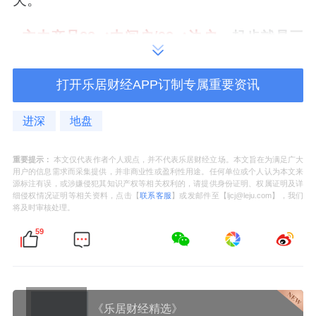
天。
· 主力产品
88
㎡中间
户/92
㎡边户
，
起步就是三
居两卫，
全明格局。
打开乐居财经APP订制专属重要资讯
南向两开间，通面宽大阳台；
北向送了一个比
主卧还大的阳台。
进深
地盘
最小卧室也有8㎡+，放一个双人床和柜子也毫
重要提示：
本文仅代表作者个人观点，并不代表乐居财经立场。本文旨在为满足广大
用户的信息需求而采集提供，并非商业性或盈利性用途。任何单位或个人认为本文来
不局促，妥妥的真三居。
源标注有误，或涉嫌侵犯其知识产权等相关权利的，请提供身份证明、权属证明及详
细侵权情况证明等相关资料，点击【
联系客服
】或发邮件至【ljcj@leju.com】，我们
将及时审核处理。
边户客厅拥有270°转角大窗，侧边飘窗一直标
59
到公卫，多赠送的
同时还给到了
非常好的
采光
和视野，尽揽首钢园景观。
餐客厨一体式设计，
入户门后面还做出一个
《乐居财经精选》