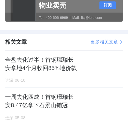
800柜的空间，完美解决收纳问题。
物业卖壳
订阅
Tel:
400-606-6969
Mail:
ljcj@leju.com
· 100㎡中间户三居，
南向三面宽共10米的向阳
面，八窗全明。
相关文章
更多相关文章
中央餐客厨南北通透，公区面积有30㎡，主卧
全盘去化过半！首钢璟瑞长
套间达到20㎡。
安拿地4个月收回85%地价款
称得上是有里有面儿，很适合初改家庭或多成
进深
06-10
员家庭首次置业。
一周去化四成！首钢璟瑞长
空间利用率极高，灵活多变，能够承载不同家
安8.47亿拿下石景山销冠
庭的需求。
进深
05-08
这3款三居户型各有优势：