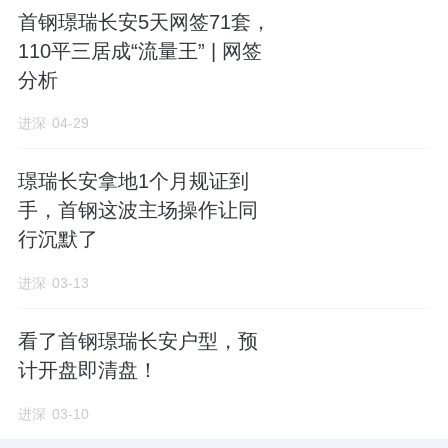
首钢璟瑞长安5天网签71套，
88
㎡低总价上车级，舒适不紧凑；
110平三居成“流量王” | 网签
分析
92
㎡户型达到享受级，L型落地窗实景会非常
进深
04-29
惊艳；
100
㎡双卧朝南，功能性最强。
璟瑞长安拿地1个月规证到
手，首钢这波主场操作让同
行沉默了
110
㎡及以上面积段全
四居，
户型方正，进深
进深
03-13
面宽比接近1:1。
看了首钢璟瑞长安户型，预
没有浪费面积，
加上南北扩容的空间，已经达
计开盘即清盘！
到大平层的改善感了。
进深
03-10
其中111
㎡和125
㎡是边户，格局相似，主卧都