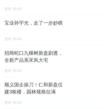
进深
08-06
来源：进深
宝业孙宇光，走了一步妙棋
作者：徐迪
进深
08-06
招商蛇口九棵树新盘剧透，
全新产品系宋风大宅
进深
08-05
顺义国企操刀！仁和新盘仅
建3栋楼，园林规格拉满
进深
08-05