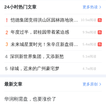
有转角大窗设计。
24小时热门文章
更多热读
111
㎡户型位于小区西北角的2#楼，可以看到
恺德集团竞得洪山区园林路地块，引入贝好家C2M产品定位及营销服务
10.5w阅读
热
群明湖冰乐园，
就一个单元，手慢无。
年度过半，碧桂园带着紧迫感
9.9w阅读
热
125
㎡
户型
算是PLUS版本
，面宽尺度和各个房
未来城星寰时光！朱辛庄新盘得房率创新高
5.4w阅读
热
间的面积都更加舒适，
主卧配有卫浴衣帽间，
功能性更强。
4
深圳新世界集团，又添新愁
5.1w阅读
123
㎡户型虽然是中间户，但由于
窗墙比足够
5
绿城，迟来的广州豪宅梦
4.7w阅读
大，公区的通透感和空间感也都到位了
。
最新文章
更多原创
华润刚需盘，也要涨价了