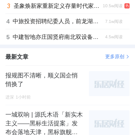
圣象焕新家重新定义存量时代家居升级逻辑，筑牢说换就换的底气！
10.5w阅读
热
4
中旅投资招聘纪委人员，前龙湖副总裁胡若翔掌舵
7.1w阅读
5
中建智地亦庄国贤府南北双设备平台，得房率创区域新高
4.5w阅读
最新文章
更多原创
报规图不清晰，顺义国企悄
悄换了
进深
1小时前
一城双响 | 源氏木语「新实木
主义——黑标生活提案」发
布会落地天津，黑标旗舰店