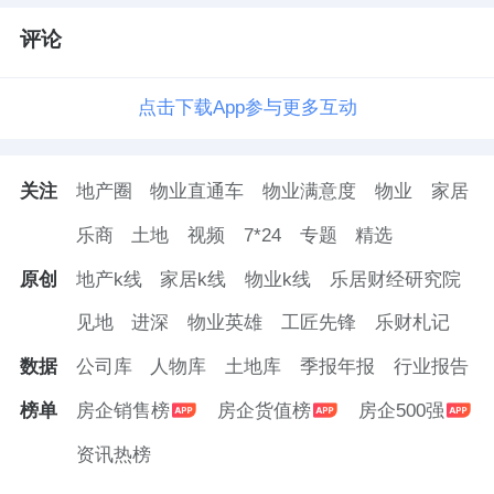
评论
点击下载App参与更多互动
关注
地产圈
物业直通车
物业满意度
物业
家居
乐商
土地
视频
7*24
专题
精选
原创
地产k线
家居k线
物业k线
乐居财经研究院
见地
进深
物业英雄
工匠先锋
乐财札记
数据
公司库
人物库
土地库
季报年报
行业报告
榜单
房企销售榜
房企货值榜
房企500强
资讯热榜