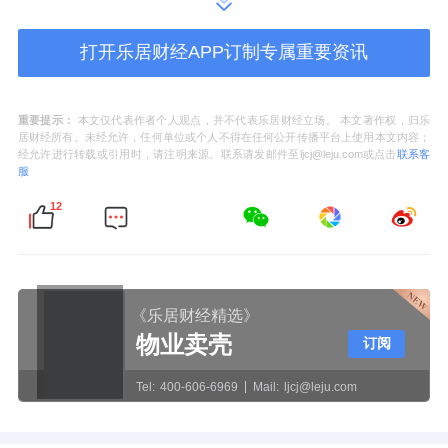
以在肠道真正定植。吃进去了，未必留得住；
打开乐居财经APP订制专属重要资讯
留住了，未必活得下来。
这正是ＧＵＴＸ益次方从源头思考的问题。为
重要提示：
本文仅代表作者个人观点，并不代表乐居财经立场。 本文著作权，归乐
居财经所有。未经允许，任何单位或个人不得在任何公开传播平台上使用本文内容；
了保持益生菌的活力，ＧＵＴＸ益次方双舱鲜
经允许进行转载或引用时，请注明来源。联系请发邮件至ljcj@leju.com或点击
联系客
服
活益生菌，以全球首创＊的粉液黄金配比技
12
术，将菌粉与激活液分舱保存。粉舱搭载一支
功能互补的精锐菌团——夺氧先锋菌清除肠道
多余氧气，为有益菌创造生存环境；粘附占位
菌抢占定植空间；修护主力菌密集修护受损肠
《乐居财经精选》
物业卖壳
订阅
道屏障。液舱则以ＡＩ精筛匹配益生元与激活
因子，为菌团备好充足的“行军粮”与“冲锋号”。
Tel:
400-606-6969
Mail:
ljcj@leju.com
使用时，一按激活、一摇融合，Ｇｕｔｌｉｖ