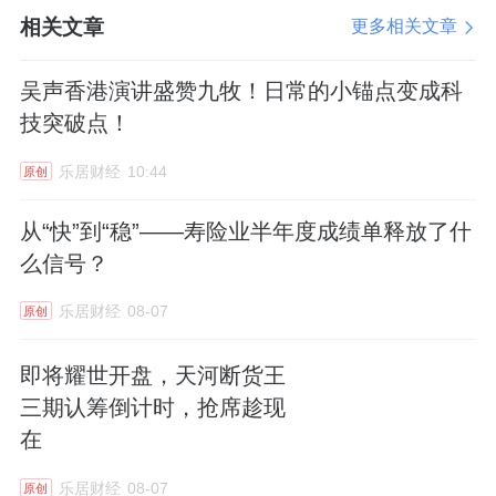
ｅ™黑科技激活液瞬时唤醒沉睡菌群，以鲜活
相关文章
更多相关文章
状态直达肠道。这实现的不是一次简单的菌株
吴声香港演讲盛赞九牧！日常的小锚点变成科
补充，而是一次系统性的肠道菌群重建，让母
技突破点！
亲传递的肠道活力得以延续。
乐居财经
10:44
原创
这个母亲节，听见生命最初的回响
从“快”到“稳”——寿险业半年度成绩单释放了什
么信号？
母亲节的意义，从不局限于送出一份礼物、一
乐居财经
08-07
原创
份感恩。它更是一个契机，让我们回望生命起
点——母亲曾用她的菌群，为我们写下了健康
即将耀世开盘，天河断货王
的第一道防线。那封“情书”至今仍在我们的肠
三期认筹倒计时，抢席趁现
道中留下痕迹。只是时间让它变得模糊，需要
在
我们重新去聆听、去修复、去传承。
乐居财经
08-07
原创