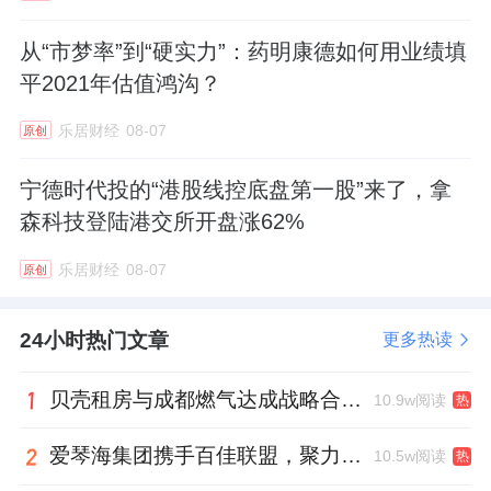
ＧＵＴＸ益次方双舱鲜活益生菌，用科技的温
从“市梦率”到“硬实力”：药明康德如何用业绩填
度，回应那份我们诞生就存在的肠道母语，让
平2021年估值鸿沟？
生命最初的健康守护，在岁月里持久延续。
乐居财经
08-07
原创
宁德时代投的“港股线控底盘第一股”来了，拿
森科技登陆港交所开盘涨62%
乐居财经
08-07
原创
24小时热门文章
更多热读
贝壳租房与成都燃气达成战略合作 打通安全巡检“最后一米”
10.9w阅读
热
爱琴海集团携手百佳联盟，聚力共拓存量商业新赛道
10.5w阅读
热