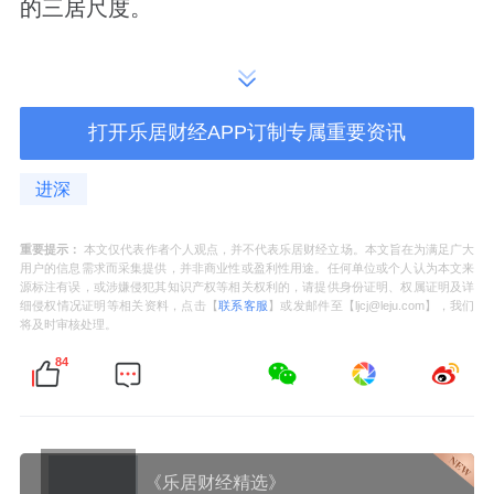
的三居尺度。
主卧面积将近23㎡，转角大窗，主卫空间也是
非常开阔，足够做出双台盆设计。
打开乐居财经APP订制专属重要资讯
这个户型把“边角料”空间利用到极致，玄关
进深
柜、独立的家政间/储物间满配。
北侧厨房窗户与南侧客厅阳台窗户相对，通透
重要提示：
本文仅代表作者个人观点，并不代表乐居财经立场。本文旨在为满足广大
用户的信息需求而采集提供，并非商业性或盈利性用途。任何单位或个人认为本文来
明亮，采光极佳。
源标注有误，或涉嫌侵犯其知识产权等相关权利的，请提供身份证明、权属证明及详
细侵权情况证明等相关资料，点击【
联系客服
】或发邮件至【ljcj@leju.com】，我们
将及时审核处理。
大户型中规中矩
84
再往上的几个户型，反而不如这个出彩。
104㎡/108㎡四居，户型一致，只不过108㎡南
《乐居财经精选》