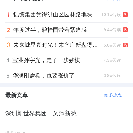
恺德集团竞得洪山区园林路地块，引入贝好家C2M产品定位及营销服务
规划19栋楼，共827户，其中：
10.1w阅读
热
年度过半，碧桂园带着紧迫感
北区（0015、0016地块）9栋洋房，共419户；
9.4w阅读
热
未来城星寰时光！朱辛庄新盘得房率创新高
南区（0019地块）规划9栋洋房+1栋小高层，
5.0w阅读
热
共408户。
4
宝业孙宇光，走了一步妙棋
4.3w阅读
二期以洋房产品为主，本身得房率就高于普通
5
华润刚需盘，也要涨价了
3.9w阅读
高层，加上南向1.8米进深通面阳台、北向设备
平台、边户L型飘窗这套“组合赠送”，实际使用
最新文章
更多原创
面积将达到房山市场的新高度。
深圳新世界集团，又添新愁