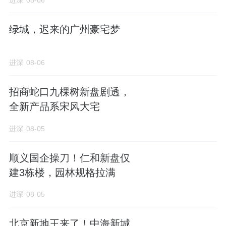
进深
08-06
房山近一年没有涉宅地块出让，上次土拍还是
2024年的8月初，
北京建工
璟贤瑞庭所在的良
绿城，迟来的广州豪宅梦
乡0008地块，也是底价成交。
进深
08-06
和知筑二期地块位置上更靠近地铁站，北边的
山姆会员店、宣武医院都在1公里范围内，步行
招商蛇口九棵树新盘剧透，
可达。
全新产品系宋风大宅
地形也比较规整，正南正北朝向，应该说是这
进深
08-05
两年房山素质最好的一宗地了。
顺义国企操刀！仁和新盘仅
更重要的是
楼面价1.8万元/㎡，比隔壁的一期
建3栋楼，园林规格拉满
地价还便宜了7000元。
进深
08-05
房山目前有大量新盘，除了南边的一期项目，
北京新地王来了！中海新城