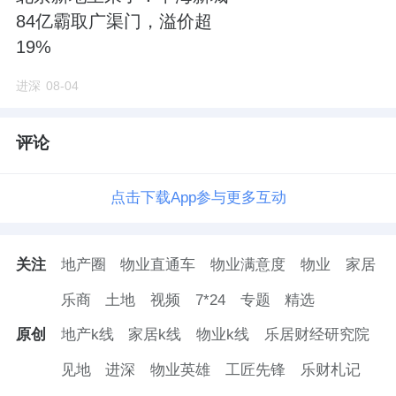
西边3公里还有兄弟盘颐知筑。
84亿霸取广渠门，溢价超
19%
和知筑一期2024年10月底入市，共576套房
源，目前去化近九成，成交均价3.69万元/㎡。
进深
08-04
颐知筑去年3月份取证，共634套，目前网签
评论
115套，成交均价3.03万元/㎡。
点击下载App参与更多互动
此外
华润
京熙润府、京华国贤府、建工璟贤瑞
庭，都是尚未交付的在售项目。
关注
地产圈
物业直通车
物业满意度
物业
家居
乐商
土地
视频
7*24
专题
精选
原创
地产k线
家居k线
物业k线
乐居财经研究院
来源：进深
见地
进深
物业英雄
工匠先锋
乐财札记
作者：徐迪