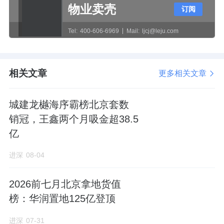
向是通面宽阳台。
物业卖壳
订阅
这两个户型主要存在的几个问题：
Tel:
400-606-6969
Mail:
ljcj@leju.com
厨房挨着入户门，与出入户动线高度重叠；部
分卧室空间局促；
相关文章
更多相关文章
公卫正对房门，中间会有一定面积的浪费。
城建龙樾海序霸榜北京套数
销冠，王鑫两个月吸金超38.5
亿
进深
08-04
122㎡，标准四叶草，户型方正，公区空间奢
阔，营造出大平层的即视感；
2026前七月北京拿地货值
榜：华润置地125亿登顶
缺点是中间户，两个卫生间都对着天井，空气
流通性差一些，主卫的空间感还不如89户型。
进深
07-31