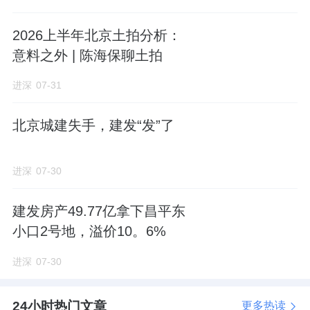
2026上半年北京土拍分析：
拿地回溯
意料之外 | 陈海保聊土拍
项目所在房山广阳城0015等地块成交于去年11
进深
07-31
月底，由北京
城建
以14.71亿元底价摘得。
北京城建失手，建发“发”了
开发主体北京城建瑞泰投资发展有限公司，是
北京城建房地产的全资子公司，也是房山颐知
进深
07-30
筑项目的开发主体。
建发房产49.77亿拿下昌平东
法定代表人、董事长杨娜，为北京
城建集团
开
小口2号地，溢价10。6%
发公司副总经理。
进深
07-30
这是北京“好房子”新规出台以来，房山首宗出
24小时热门文章
更多热读
让的地块。