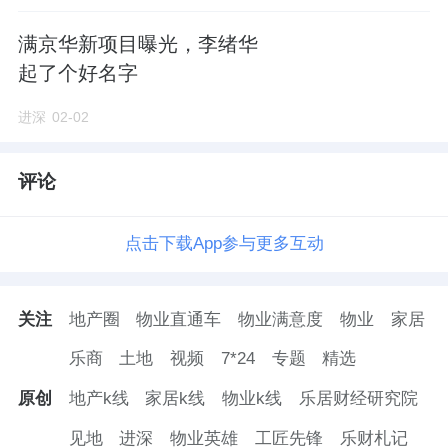
作者：505710
满京华新项目曝光，李绪华
起了个好名字
进深
02-02
评论
点击下载App参与更多互动
关注
地产圈
物业直通车
物业满意度
物业
家居
乐商
土地
视频
7*24
专题
精选
原创
地产k线
家居k线
物业k线
乐居财经研究院
见地
进深
物业英雄
工匠先锋
乐财札记