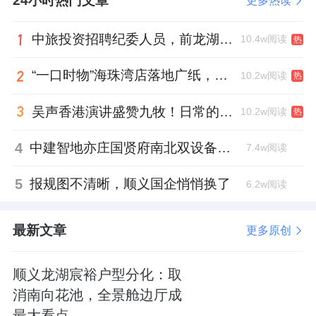
24小时热门文章
更多热读
项目
96
㎡折后
360
万起，
116
㎡折后
460
万起，
126
㎡
483
万起。
中旅投资招聘纪委人员，前龙湖副总裁胡若翔掌舵
10.4w阅读
热
天境云玺，备案单价
3.75-4.39
万
/
㎡，均价
4.09
“一口时物”海珠湾店落地广纸，越秀地产以“新鲜现制”商业新场景打造社区高品质生活
10.2w阅读
热
万
/
㎡。
吴声香港演讲盛赞九牧！日常的小锚点变成科技突破点！
10.2w阅读
热
项目
83
㎡折后
287
万起，
93
㎡折后
334
万起，
4
中建智地亦庄国贤府南北双设备平台，得房率创区域新高
7.4w阅读
105
㎡折后
368
万起，
115
㎡折后
419
万起。
5
报规图不清晰，顺义国企悄悄换了
6.2w阅读
龙湖观萃，备案单价
3.57-4.06
万
/
㎡，均价
3.82
万
/
㎡。
最新文章
更多原创
项目
103
㎡折后
320
万起，
138
㎡折后
459
万起。
据了解，后面还会推出的
89
㎡折后
281
万起，
顺义龙湖宸裕户型分化：取
116
㎡折后
391
万起。
消南向花池，全景舱边厅成
最大看点