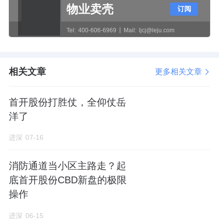
物业卖壳
订阅
不难看见，金硕瑞府拥有高容积率，还是超高
层。在龙湖观萃、天境云玺一众的新国标中，
Tel:
400-606-6969
Mail:
ljcj@leju.com
优势并不大。
其优势是，位于光明中心区，更靠近科学公
相关文章
更多相关文章
园。
首开股份打胜仗，全仰仗岳
而龙湖观萃在公明红花山片区，天境云玺在光
洋了
明中心区东周社区。
进深
07-16
不过要注意的是，金硕瑞府位置上在和府背
消防通道当小区主路走？起
后。
底首开股份CBD新盘的极限
北侧被自家前几期产品楼栋和深铁睿著广场挡
操作
住的，所以在科学公园景观上也并没有太大优
进深
06-15