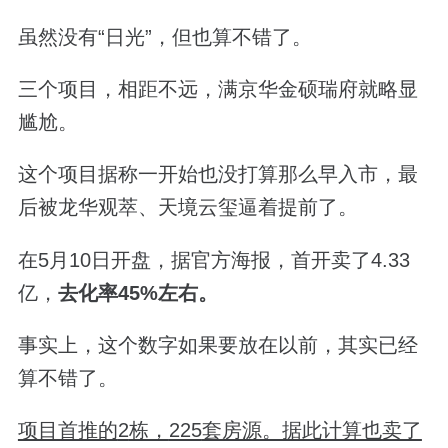
虽然没有“日光”，但也算不错了。
三个项目，相距不远，满京华金硕瑞府就略显
尴尬。
这个项目据称一开始也没打算那么早入市，最
后被龙华观萃、天境云玺逼着提前了。
在
5
月
10
日开盘，据官方海报，首开卖了
4.33
亿，
去化率
45%
左右。
事实上，这个数字如果要放在以前，其实已经
算不错了。
项目首推的
2
栋，
225
套房源。据此计算也卖了