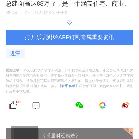
总建面高达
88
万㎡，是一个涵盖住宅、商业、
学校、公园的超级大城。
分七期开发，
包括金硕华府、金硕
和府
、金硕
打开乐居财经APP订制专属重要资讯
臻府、金硕悦府、金硕瑞府、金硕嘉府。
进深
项目开发主体为深圳市满京华置业投资有限公
司，由满京华集团打造，后者董事长，为潮汕
重要提示：
本文仅代表作者个人观点，并不代表乐居财经立场。本文旨在为满足广大
用户的信息需求而采集提供，并非商业性或盈利性用途。任何单位或个人认为本文来
商人李绪华。
源标注有误，或涉嫌侵犯其知识产权等相关权利的，请提供身份证明、权属证明及详
细侵权情况证明等相关资料，点击【
联系客服
】或发邮件至【ljcj@leju.com】，我们
将及时审核处理。
瑞府，是满京华金硕的新一期产品，占地
1.12
万㎡，总建面约
121
10.4
万㎡，容积率
6.22
。
规划
3
栋
44-48
层超高层
1
所
9
班幼儿园，共
580
户纯商品房。
《乐居财经精选》