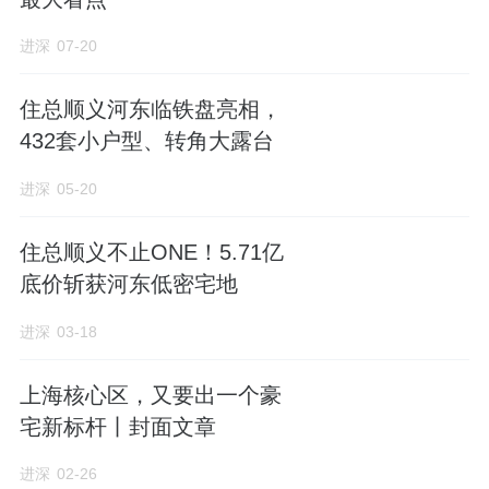
这样一对比，三个项目的去化与其说跟产品优
进深
07-20
势有关，还不如说跟价格相关性更大。
住总顺义河东临铁盘亮相，
毕竟，你要说三个项目区位有多大区别，但它
432套小户型、转角大露台
们之间直线相隔，最远也就两三公里。
进深
05-20
两三公里差个几十万，换了是谁这笔账也不难
算。当然，家里有矿手握重金的土豪另当别
住总顺义不止ONE！5.71亿
论。
（进群了解更多深圳楼盘信息，请加微信
底价斩获河东低密宅地
SZjinshen。）
进深
03-18
上海核心区，又要出一个豪
宅新标杆丨封面文章
进深
02-26
来源：进深