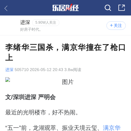
进深
5.90W人关注
关注
好房子时代。
李绪华三国杀，满京华撞在了枪口
上
进深
505710 2026-05-12 20:43 3.8w阅读
文
/
深圳进深 严明会
最近的光明楼市，好不热闹。
“五一”前，龙湖观萃、振业天境云玺、
满京华