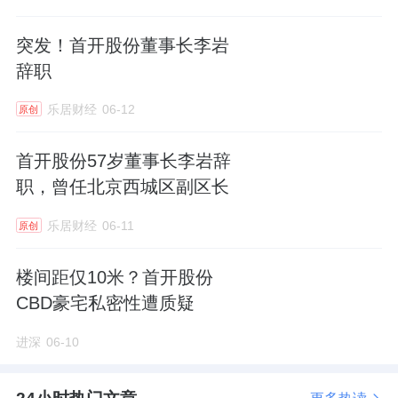
势。
突发！首开股份董事长李岩
面对两个新国标盘的围剿，金硕瑞府很聪明，
辞职
但也不多。
乐居财经
06-12
原创
开盘直接给到了
88
折优惠，创区域价格新低。
首开股份57岁董事长李岩辞
也就是说，这
45%
的去化，也可以说是金硕瑞
职，曾任北京西城区副区长
府用价格血拼出来的。
乐居财经
06-11
原创
但即便如此，因为备案价本来就比较高，项目
楼间距仅10米？首开股份
整体价格相对比另外两个，其实也偏高。
CBD豪宅私密性遭质疑
可对比的是，
金硕瑞府备案单价
4.24-4.80
万
/
进深
06-10
㎡，均价
4.51
万
/
㎡。