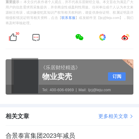
重要提示：
本文仅代表作者个人观点，并不代表乐居财经立场。本文旨在为满足广大
用户的信息需求而采集提供，并非商业性或盈利性用途。任何单位或个人认为本文来
源标注有误，或涉嫌侵犯其知识产权等相关权利的，请提供身份证明、权属证明及详
细侵权情况证明等相关资料，点击【
联系客服
】或发邮件至【ljcj@leju.com】，我们
将及时审核处理。
30
《乐居财经精选》
物业卖壳
订阅
Tel:
400-606-6969
Mail:
ljcj@leju.com
相关文章
更多相关文章
合景泰富集团2023年减员