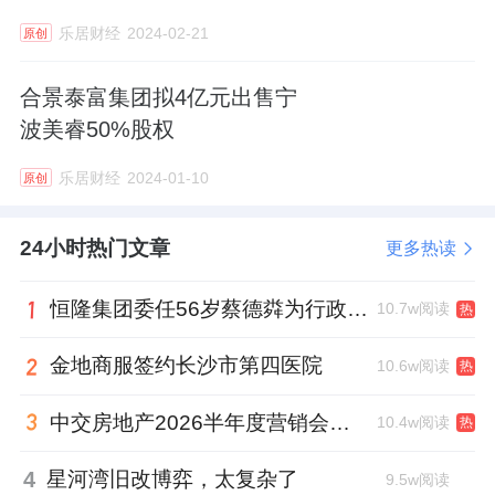
乐居财经
2024-02-21
原创
合景泰富集团拟4亿元出售宁
波美睿50%股权
乐居财经
2024-01-10
原创
24小时热门文章
更多热读
恒隆集团委任56岁蔡德粦为行政总裁、年薪2052万港元，曾任星巴克中国CEO
10.7w阅读
热
金地商服签约长沙市第四医院
10.6w阅读
热
中交房地产2026半年度营销会，绿城祝军现身了
10.4w阅读
热
4
星河湾旧改博弈，太复杂了
9.5w阅读