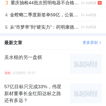
重庆抽检44批次照明电器不合格，木林森全资子公司被点名
10.4w阅读
热
4
金螳螂二季度新签单59亿，公装业务贡献逾八成
10.4w阅读
5
从“市梦率”到“硬实力”：药明康德如何用业绩填平2021年估值鸿沟？
10.3w阅读
最新文章
更多原创
吴水根的另一盘棋
乐居财经
08-07
原创
57亿目标只完成33%，伟星
新材董事长金红阳达标之路
还有多远？