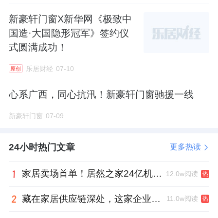
查授权、看质保 —— 门窗就选新豪轩。如果您
新豪轩门窗X新华网《极致中
正在挑选门窗，不妨用今天学到的方法，去验
国造·大国隐形冠军》签约仪
证一下那些“号称”用了老虎粉的品牌。
也欢迎
式圆满成功！
您走进新豪轩门店，亲自感受豪车同源涂层的
质感与承诺。
乐居财经
07-10
原创
来源：新豪轩门窗
心系广西，同心抗汛！新豪轩门窗驰援一线
新豪轩门窗
07-09
24小时热门文章
更多热读
家居卖场首单！居然之家24亿机构间REITs获深交所无异议函
12.0w阅读
热
藏在家居供应链深处，这家企业正在悄悄转型
11.0w阅读
热