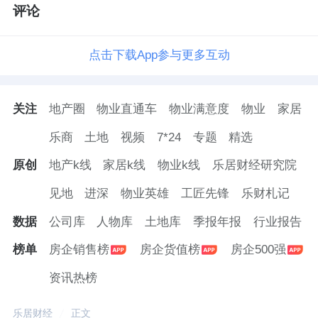
评论
点击下载App参与更多互动
关注
地产圈
物业直通车
物业满意度
物业
家居
乐商
土地
视频
7*24
专题
精选
原创
地产k线
家居k线
物业k线
乐居财经研究院
见地
进深
物业英雄
工匠先锋
乐财札记
数据
公司库
人物库
土地库
季报年报
行业报告
榜单
房企销售榜
房企货值榜
房企500强
资讯热榜
乐居财经
正文