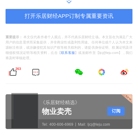
打开乐居财经APP订制专属重要资讯
重要提示：
本文仅代表作者个人观点，并不代表乐居财经立场。本文旨在为满足广大
如果想要一键到达查询结果
用户的信息需求而采集提供，并非商业性或盈利性用途。任何单位或个人认为本文来
源标注有误，或涉嫌侵犯其知识产权等相关权利的，请提供身份证明、权属证明及详
细侵权情况证明等相关资料，点击【
联系客服
】或发邮件至【ljcj@leju.com】，我们
也可直接扫一扫下方小程序
将及时审核处理。
263
查看
新豪轩门窗
老虎粉末
官方授权
市场上不少品牌假借“老虎粉末”概念宣传，实
《乐居财经精选》
物业卖壳
则并无官方授权。选门窗时，请务必用上述方
订阅
法自行核验。认准官方五星授牌，才能真正守
Tel:
400-606-6969
Mail:
ljcj@leju.com
住家装品质与自身权益。