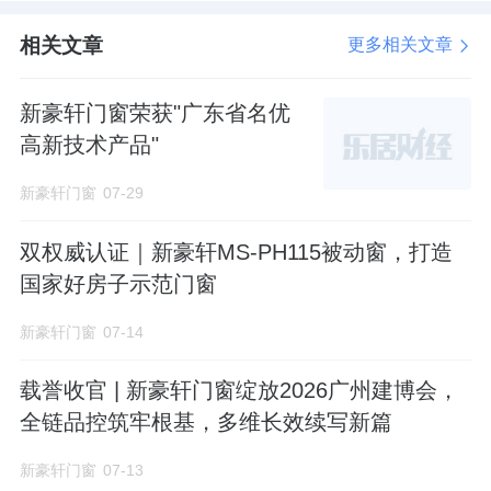
相关文章
更多相关文章
新豪轩门窗荣获"广东省名优
高新技术产品"
新豪轩门窗
07-29
双权威认证｜新豪轩MS-PH115被动窗，打造
新豪轩门窗承诺12年喷涂品质质保、18年漆膜
国家好房子示范门窗
恒新耐候，不脱落、不粉化、不变色。
在这个
新豪轩门窗
07-14
“概念满天飞”的市场里，新豪轩门窗从不盲从
噱头。我们选择与百年TIGER老虎粉末深度绑
载誉收官 | 新豪轩门窗绽放2026广州建博会，
定，把原料来源、合作关系、质保年限全部透
全链品控筑牢根基，多维长效续写新篇
明公开。
新豪轩门窗
07-13