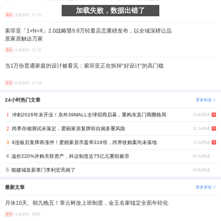
加载失败，数据出错了
乐居财经
07-15
原创
索菲亚「1+N+X」2.0战略暨9.8万轻量店态重磅发布，以全域深耕让品
质家居触达万家
乐居财经
07-11
原创
当1万份普通家庭的设计被看见：索菲亚正在拆掉“好设计”的高门槛
乐居财经
07-08
原创
24小时热门文章
更多热读
冲刺2026年末开业！东外39MALL全球招商启幕，重构东直门商圈格局
11.8w阅读
热
跨界存储测试未落定，爱丽家居复牌前自揭多重风险
11.7w阅读
热
9连板后复牌再涨停！爱丽家居市盈率318倍，跨界收购案尚未落地
11.1w阅读
热
4
溢价220%并购关联资产，科达制造近75亿元重组被否
10.7w阅读
5
能建城发新掌门李利宏亮相了
10.6w阅读
最新文章
更多原创
月休10天、朝九晚五！章云树改上班制度，金玉名家锚定全面年轻化
乐居财经
刚刚
原创