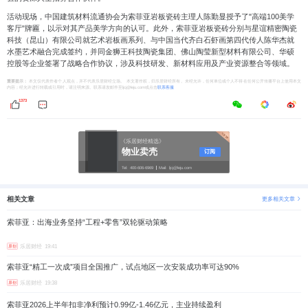
活动现场，中国建筑材料流通协会为索菲亚岩板瓷砖主理人陈勤显授予了"高端100美学
客厅"牌匾，以示对其产品美学方向的认可。此外，索菲亚岩板瓷砖分别与星谊精密陶瓷
科技（昆山）有限公司就艺术岩板画系列、与中国当代齐白石虾画第四代传人陈华杰就
水墨艺术融合完成签约，并同金狮王科技陶瓷集团、佛山陶莹新型材料有限公司、华硕
控股等企业签署了战略合作协议，涉及科技研发、新材料应用及产业资源整合等领域。
重要提示：
本文仅代表作者个人观点，并不代表乐居财经立场。 本文著作权，归乐居财经所有。未经允许，任何单位或个人不得在任何公开传播平台上使用本文
内容；经允许进行转载或引用时，请注明来源。联系请发邮件至ljcj@leju.com或点击
联系客服
1373
《乐居财经精选》
物业卖壳
订阅
Tel:
400-606-6969
Mail:
ljcj@leju.com
相关文章
更多相关文章
索菲亚：出海业务坚持“工程+零售”双轮驱动策略
乐居财经
19:41
原创
索菲亚“精工一次成”项目全国推广，试点地区一次安装成功率可达90%
乐居财经
19:38
原创
索菲亚2026上半年扣非净利预计0.99亿-1.46亿元，主业持续盈利