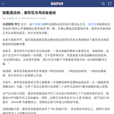
陈勤显挂帅，索菲亚布局岩板瓷砖
乐居财经
李兰兰 2026-06-29 16:22 12.5w阅读
乐居财经 李兰
近日，由
中国建筑
材料流通协会室内设计委员会主办、
索菲亚
岩板瓷砖总
冠名的"显哥公开课赋能泛家居朋友"第一期，在佛山陶瓷总部基地开讲。索菲亚岩板瓷砖
正式以全新的姿态，向行业宣告启航。
在多方致辞环节，索菲亚集团家具家品事业部总经理吴浩首次系统阐述了索菲亚布局岩
板瓷砖的战略考量。
他表示，索菲亚作为定制行业头部品牌，一直在构建完整的大家居生态。岩板瓷砖，是
这个生态中不可或缺的一块拼图。它不是跨界试水，而是集团大家居战略的自然延伸。
“从定制到成品，从软装到岩板，我们正在为数千万家庭提供真正的一站式家居解决方
案。”
他强调，索菲亚岩板瓷砖将共享集团一样的供应链、一样的品控标准、一样的品牌基
因，真正站在巨人的肩膀上出发。
活动中，索菲亚岩板瓷砖主理人陈勤显（中国建筑材料流通协会副会长）以《难题是用
来解决的》为题，分享了其在泛家居行业深耕二十余年沉淀的8个解决难题的核心思维。
在产品与设计层面，索菲亚岩板瓷砖与竹工凡木设计机构举行了产品研发签约仪式，探
索设计IP与数字化工具的融合。同时，品牌正式发布名为“白小迹”的新品，该产品以“40
度白、10mm厚”为参数特点，强调在品质与环保之间取得平衡。
品牌战略方面，索菲亚岩板瓷砖发布了“40+造福计划”，旨在面向40岁以上、拥有行业经
验的资深人士招募合作伙伴。