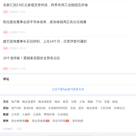
名家汇拟2.6亿元参股至誉科技，跨界布局工业级固态存储
乐居财经
21:10
原创
凯伦股份董事会迎半导体老将，新加坡籍周正良出任独董
乐居财经
20:50
原创
建艺装饰董事长石访辞职、上任14个月，庄萱萍暂代履职
乐居财经
20:13
原创
10个涨停板！爱丽家居股价走势有点狂
乐居财经
17:38
原创
评论
点击下载App参与更多互动
关注
地产圈
物业直通车
物业满意度
物业
家居
乐商
土地
视频
7*24
专题
精选
原创
地产k线
家居k线
物业k线
乐居财经研究院
见地
进深
物业英雄
工匠先锋
乐财札记
数据
公司库
人物库
土地库
季报年报
行业报告
榜单
房企销售榜
房企货值榜
房企500强
资讯热榜
乐居财经
正文