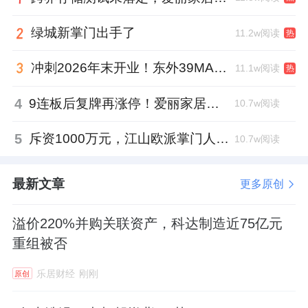
绿城新掌门出手了
11.2w阅读
热
冲刺2026年末开业！东外39MALL全球招商启幕，重构东直门商圈格局
11.1w阅读
热
4
9连板后复牌再涨停！爱丽家居市盈率318倍，跨界收购案尚未落地
10.7w阅读
5
斥资1000万元，江山欧派掌门人吴水根加码创投基金
10.7w阅读
最新文章
更多原创
溢价220%并购关联资产，科达制造近75亿元
重组被否
乐居财经
刚刚
原创