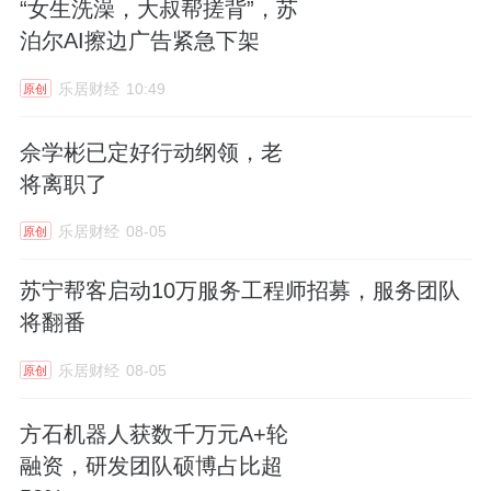
“女生洗澡，大叔帮搓背”，苏
泊尔AI擦边广告紧急下架
乐居财经
10:49
原创
佘学彬已定好行动纲领，老
将离职了
乐居财经
08-05
原创
苏宁帮客启动10万服务工程师招募，服务团队
将翻番
乐居财经
08-05
原创
方石机器人获数千万元A+轮
融资，研发团队硕博占比超