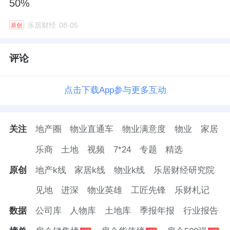
50%
乐居财经
08-05
原创
评论
点击下载App参与更多互动
关注
地产圈
物业直通车
物业满意度
物业
家居
乐商
土地
视频
7*24
专题
精选
原创
地产k线
家居k线
物业k线
乐居财经研究院
见地
进深
物业英雄
工匠先锋
乐财札记
数据
公司库
人物库
土地库
季报年报
行业报告