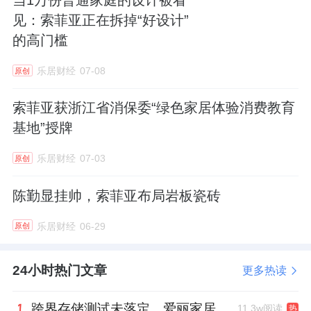
见：索菲亚正在拆掉“好设计”
的高门槛
乐居财经
07-08
原创
索菲亚获浙江省消保委“绿色家居体验消费教育
基地”授牌
乐居财经
07-03
原创
陈勤显挂帅，索菲亚布局岩板瓷砖
乐居财经
06-29
原创
24小时热门文章
更多热读
跨界存储测试未落定，爱丽家居复牌前自揭多重风险
11.3w阅读
热