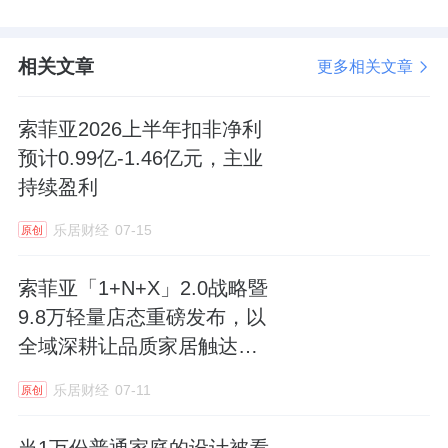
相关文章
更多相关文章
索菲亚2026上半年扣非净利
预计0.99亿-1.46亿元，主业
持续盈利
乐居财经
07-15
原创
索菲亚「1+N+X」2.0战略暨
9.8万轻量店态重磅发布，以
全域深耕让品质家居触达万
家
乐居财经
07-11
原创
当1万份普通家庭的设计被看