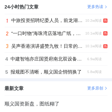
24小时热门文章
更多热读
中旅投资招聘纪委人员，前龙湖副总裁胡若翔掌舵
10.2w阅读
热
“一口时物”海珠湾店落地广纸，越秀地产以“新鲜现制”商业新场景打造社区高品质生活
10.1w阅读
热
吴声香港演讲盛赞九牧！日常的小锚点变成科技突破点！
10.1w阅读
热
4
中建智地亦庄国贤府南北双设备平台，得房率创区域新高
6.9w阅读
5
报规图不清晰，顺义国企悄悄换了
5.8w阅读
最新文章
更多原创
顺义国资新盘，图纸糊了