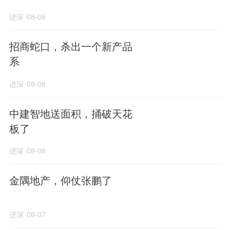
进深
08-08
招商蛇口，杀出一个新产品
系
进深
08-08
中建智地送面积，捅破天花
板了
进深
08-08
金隅地产，仰仗张鹏了
进深
08-07