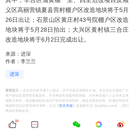
义区高丽营镇夏县营村棚户区改造地块将于5月
26日出让；石景山区黄庄村43号院棚户区改造
地块将于5月28日拍出；大兴区黄村镇三合庄
改造地块将于6月2日完成出让。
来源：进深
作者：李兰兰
进深
重要提示：
本文仅代表作者个人观点，并不代表乐居财经立场。本文旨在为满足广大
用户的信息需求而采集提供，并非商业性或盈利性用途。任何单位或个人认为本文来
源标注有误，或涉嫌侵犯其知识产权等相关权利的，请提供身份证明、权属证明及详
细侵权情况证明等相关资料，点击【
联系客服
】或发邮件至【ljcj@leju.com】，我们
将及时审核处理。
32