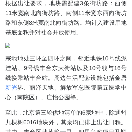
根据出让要求，地块需配建3条街坊路：西侧
11米宽南北向街坊路、南侧11米宽东西向街坊
路和东侧8米宽南北向街坊路。均计入建设用地
基底面积并对社会开放使用。
宗地地处三环至四环之间，邻近地铁10号线泥
洼站、9号线丰台东大街站以及10号线与16号
线换乘站丰台站。周边生活配套设施包括金唐
新光
界、丽泽天地、解放军总医院第五医学中
心（南院区）、庄怡公园等。
至此，北京第三轮供地清单的6宗地中，除通州
九棵树6016地块外，其余均已排上出让日程。
其中，丰台区蒲黄榆一里、四里危改项目及顺