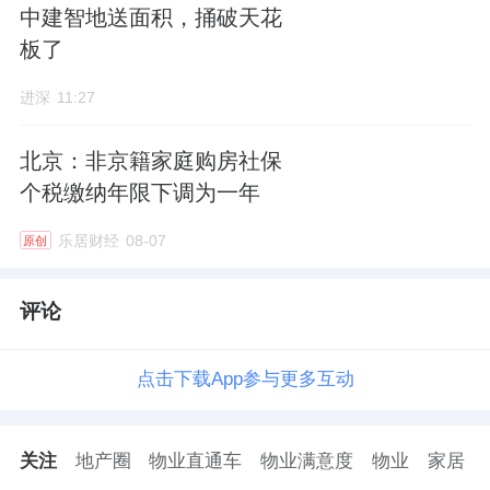
中建智地送面积，捅破天花
板了
进深
11:27
北京：非京籍家庭购房社保
个税缴纳年限下调为一年
乐居财经
08-07
原创
评论
点击下载App参与更多互动
关注
地产圈
物业直通车
物业满意度
物业
家居