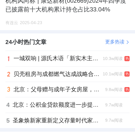
机构风向标 | 康达新材(002669)2024年四季度
已披露前十大机构累计持仓占比33.04%
有连云
2025-04-23
24小时热门文章
更多热读
一城双响 | 源氏木语「新实木主义——黑标生活提案」发布会落地天津，黑标旗舰店盛大启幕
10.3w阅读
热
贝壳租房与成都燃气达成战略合作 打通安全巡检“最后一米”
10.1w阅读
热
北京：父母赠与成年子女房屋，不再核验子女的购房资格
9.8w阅读
热
4
北京：公积金贷款额度进一步提高、最高可贷340万元
9.7w阅读
5
圣象焕新家重新定义存量时代家居升级逻辑，筑牢说换就换的底气！
9.7w阅读