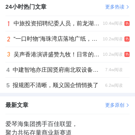
24小时热门文章
更多热读
中旅投资招聘纪委人员，前龙湖副总裁胡若翔掌舵
10.4w阅读
热
“一口时物”海珠湾店落地广纸，越秀地产以“新鲜现制”商业新场景打造社区高品质生活
10.2w阅读
热
吴声香港演讲盛赞九牧！日常的小锚点变成科技突破点！
10.2w阅读
热
4
中建智地亦庄国贤府南北双设备平台，得房率创区域新高
7.4w阅读
5
报规图不清晰，顺义国企悄悄换了
6.2w阅读
最新文章
更多原创
爱琴海集团携手百佳联盟，
聚力共拓存量商业新赛道