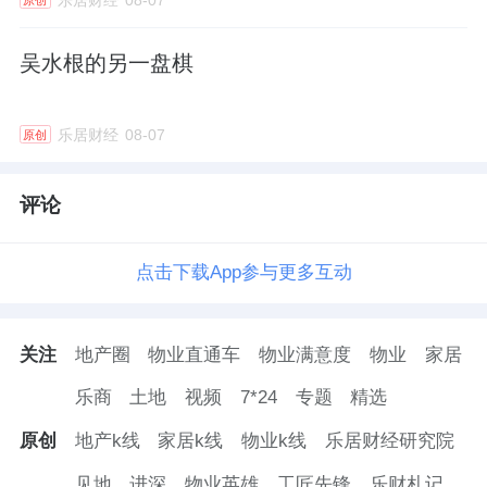
吴水根的另一盘棋
乐居财经
08-07
原创
评论
点击下载App参与更多互动
关注
地产圈
物业直通车
物业满意度
物业
家居
乐商
土地
视频
7*24
专题
精选
原创
地产k线
家居k线
物业k线
乐居财经研究院
见地
进深
物业英雄
工匠先锋
乐财札记