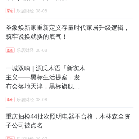
乐居财经
08-08
原创
圣象焕新家重新定义存量时代家居升级逻辑，
筑牢说换就换的底气！
乐居财经
08-08
原创
一城双响 | 源氏木语「新实木
主义——黑标生活提案」发
布会落地天津，黑标旗舰店
盛大启幕
乐居财经
08-08
原创
重庆抽检44批次照明电器不合格，木林森全资
子公司被点名
乐居财经
08-07
原创