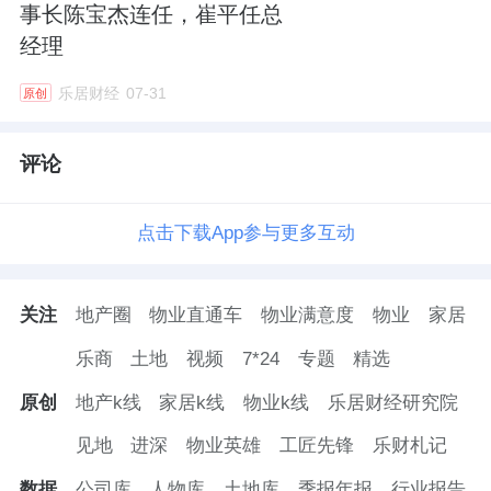
事长陈宝杰连任，崔平任总
经理
乐居财经
07-31
原创
评论
点击下载App参与更多互动
关注
地产圈
物业直通车
物业满意度
物业
家居
乐商
土地
视频
7*24
专题
精选
原创
地产k线
家居k线
物业k线
乐居财经研究院
见地
进深
物业英雄
工匠先锋
乐财札记
数据
公司库
人物库
土地库
季报年报
行业报告