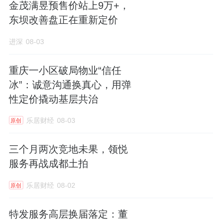
金茂满昱预售价站上9万+，
东坝改善盘正在重新定价
进深
08-03
重庆一小区破局物业“信任
冰”：诚意沟通换真心，用弹
性定价撬动基层共治
乐居财经
08-03
原创
三个月两次竞地未果，领悦
服务再战成都土拍
乐居财经
08-02
原创
特发服务高层换届落定：董