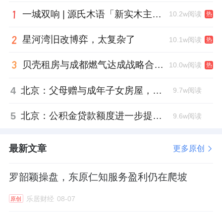
一城双响 | 源氏木语「新实木主义——黑标生活提案」发布会落地天津，黑标旗舰店盛大启幕
10.2w阅读
热
星河湾旧改博弈，太复杂了
10.1w阅读
热
贝壳租房与成都燃气达成战略合作 打通安全巡检“最后一米”
10.0w阅读
热
4
北京：父母赠与成年子女房屋，不再核验子女的购房资格
9.7w阅读
5
北京：公积金贷款额度进一步提高、最高可贷340万元
9.6w阅读
最新文章
更多原创
罗韶颖操盘，东原仁知服务盈利仍在爬坡
乐居财经
08-07
原创