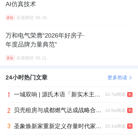
AI仿真技术
乐居财经
06-16
原创
万和电气荣膺“2026年好房子·
年度品牌力量典范”
乐居财经
05-11
原创
24小时热门文章
更多热读
一城双响 | 源氏木语「新实木主义——黑标生活提案」发布会落地天津，黑标旗舰店盛大启幕
10.7w阅读
热
贝壳租房与成都燃气达成战略合作 打通安全巡检“最后一米”
10.5w阅读
热
圣象焕新家重新定义存量时代家居升级逻辑，筑牢说换就换的底气！
10.1w阅读
热