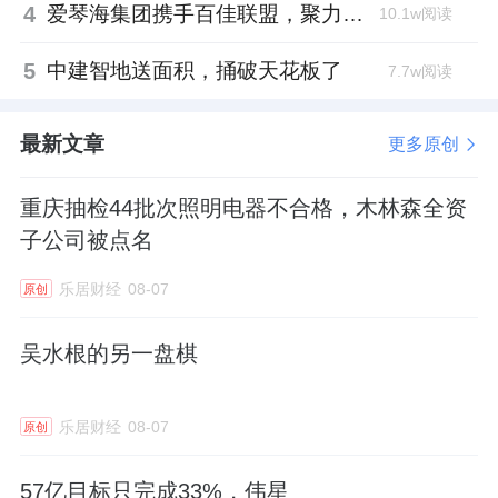
4
爱琴海集团携手百佳联盟，聚力共拓存量商业新赛道
10.1w阅读
5
中建智地送面积，捅破天花板了
7.7w阅读
最新文章
更多原创
重庆抽检44批次照明电器不合格，木林森全资
子公司被点名
乐居财经
08-07
原创
吴水根的另一盘棋
乐居财经
08-07
原创
57亿目标只完成33%，伟星