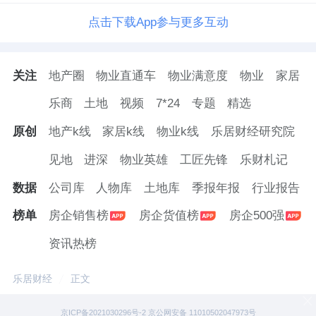
点击下载App参与更多互动
关注
地产圈
物业直通车
物业满意度
物业
家居
乐商
土地
视频
7*24
专题
精选
原创
地产k线
家居k线
物业k线
乐居财经研究院
见地
进深
物业英雄
工匠先锋
乐财札记
数据
公司库
人物库
土地库
季报年报
行业报告
榜单
房企销售榜
房企货值榜
房企500强
资讯热榜
乐居财经
正文
京ICP备2021030296号-2 京公网安备 11010502047973号