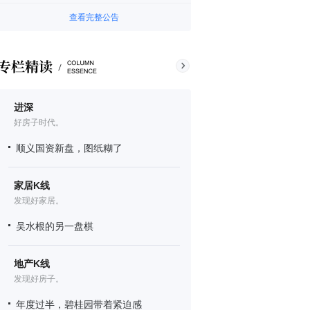
查看完整公告
进深
好房子时代。
顺义国资新盘，图纸糊了
家居K线
发现好家居。
吴水根的另一盘棋
地产K线
发现好房子。
年度过半，碧桂园带着紧迫感