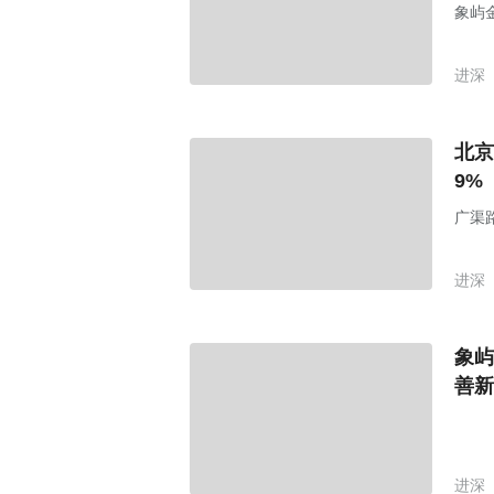
象屿
进深
北京
9%
广渠
进深
象屿
善新
进深