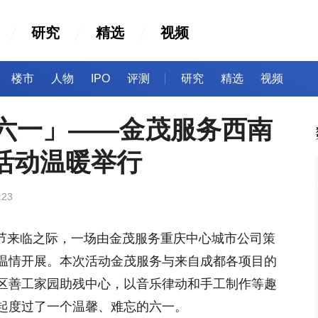
研究
精选
视频
楼市
人物
IPO
评测
研究
精选
视频
庆六一」——金茂服务西南
益活动温暖举行
:23
儿童节来临之际，一场由金茂服务重庆中心城市公司策
动温情开展。本次活动金茂服务与来自成都各项目的
区善工家园助残中心，以音乐律动和手工制作等趣
起度过了一个温馨、难忘的六一。