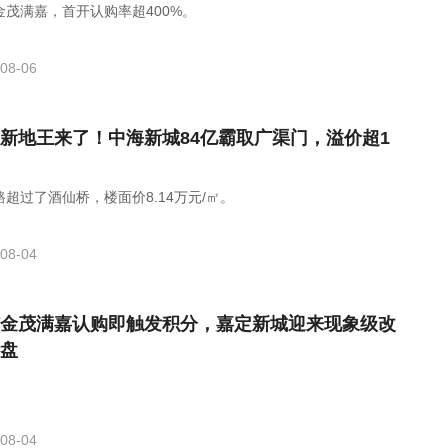
金茂满嘉，首开认购率超400%。
08-06
新地王来了！中海新城84亿霸取广渠门，溢价超1
路超过了酒仙桥，楼面价8.14万元/㎡。
08-04
金茂满嘉认购即触发积分，嘉定新城迎来现象级改
盘
08-04