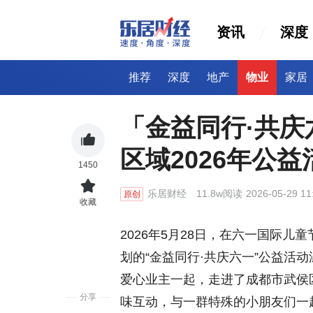
资讯
深度
推荐
深度
地产
物业
家居
「金益同行·共
区域2026年公
1450
乐居财经
11.8w阅读
2026-05-29 11
原创
收藏
2026年5月28日，在六一国际
划的“金益同行·共庆六一”公益活
爱心业主一起，走进了成都市武侯
分享
味互动，与一群特殊的小朋友们一