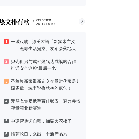
一城双响 | 源氏木语「新实木主义
1
——黑标生活提案」发布会落地天
津，黑标旗舰店盛大启幕
贝壳租房与成都燃气达成战略合作
2
打通安全巡检“最后一米”
圣象焕新家重新定义存量时代家居升
3
级逻辑，筑牢说换就换的底气！
爱琴海集团携手百佳联盟，聚力共拓
4
存量商业新赛道
中建智地送面积，捅破天花板了
5
招商蛇口，杀出一个新产品系
6