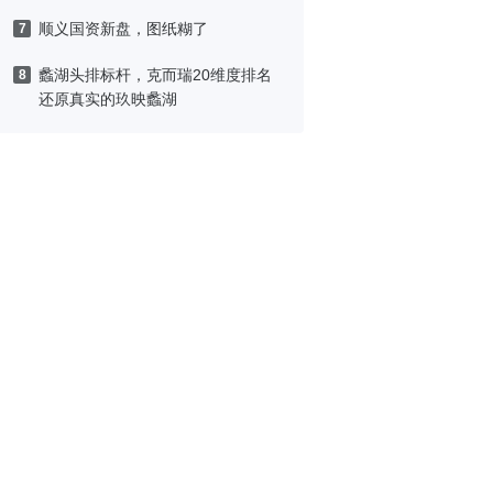
顺义国资新盘，图纸糊了
7
蠡湖头排标杆，克而瑞20维度排名
8
还原真实的玖映蠡湖