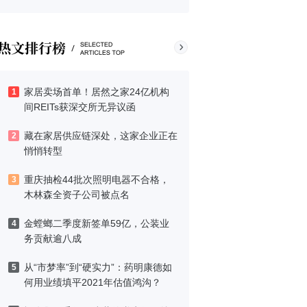
家居卖场首单！居然之家24亿机构
1
间REITs获深交所无异议函
藏在家居供应链深处，这家企业正在
2
悄悄转型
重庆抽检44批次照明电器不合格，
3
木林森全资子公司被点名
金螳螂二季度新签单59亿，公装业
4
务贡献逾八成
从“市梦率”到“硬实力”：药明康德如
5
何用业绩填平2021年估值鸿沟？