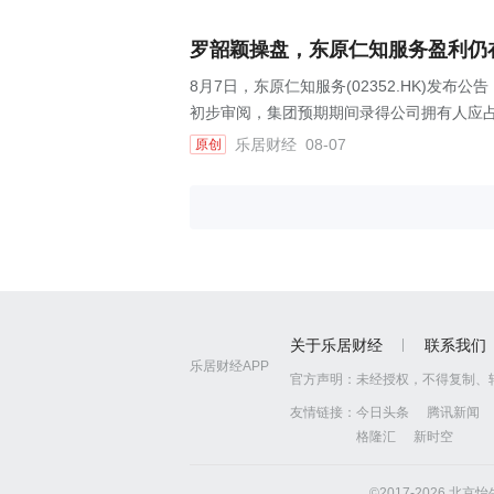
罗韶颖操盘，东原仁知服务盈利仍
8月7日，东原仁知服务(02352.HK)发布
初步审阅，集团预期期间录得公司拥有人应占利
乐居财经
08-07
原创
关于乐居财经
联系我们
乐居财经APP
官方声明：
未经授权，不得复制、
友情链接：
今日头条
腾讯新闻
格隆汇
新时空
©2017-2026 北