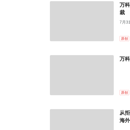
万科
裁
7月
议案
董事
原创
万科
原创
从拒
海外