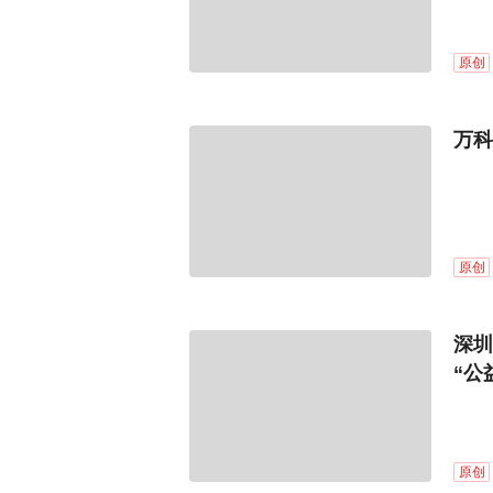
原创
原创
深圳
“公
团正
原创