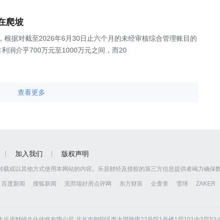
在爬坡
公告，根据对截至2026年6月30日止六个月的未经审核综合管理账目的
润介乎700万元至1000万元之间，而20
查看更多
加入我们
版权声明
转载或以其他方式使用本网站的内容。乐居财经及授权的第三方信息提供者竭力确保
百度新闻
搜狐新闻
克而瑞好房点评网
东方财富
企查查
雪球
ZAKER
京怡生乐居财经文化传媒有限公司 北京市朝阳区西大望路甲22号院1号楼1层101内3层S3-01