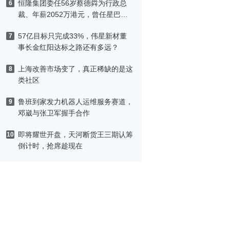
恒隆集团委任56岁蔡德粦为行政总
6
裁、年薪2052万港元，曾任星巴克
中国CEO
57亿目标只完成33%，伟星新材董
7
事长金红阳达标之路还有多远？
上海改善市场变了，真正稀缺的是这
8
类社区
鲁班到家发力机器人运维服务赛道，
9
邓崴与张卫军握手合作
即将耀世开盘，天河断货王三期认筹
10
倒计时，抢席趁现在