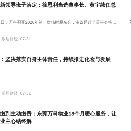
新领导班子落定：徐恩利当选董事长、黄宇续任总
31日，万科召开2026年第一次临时股东会，审议通过了董事会换届
，黄力平、黄宇、雷江松、徐恩利、姚飞、朱志强当选第二十一届
会非独立董事，黄亚英、廖子彬、王卫国、杨兆当选独立董事。
乐居财经
07-31
：坚决落实自身主体责任，持续推进化险与发展
乐居财经
07-31
缴到主动缴费：东莞万科物业18个月暖心服务，让
业主心结终解