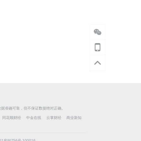
数据准确可靠，但不保证数据绝对正确。
同花顺财经
中金在线
云掌财经
商业新知
房间756号 100016