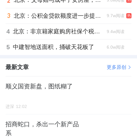
热
北京：公积金贷款额度进一步提高、最高可贷340万元
9.7w阅读
热
4
北京：非京籍家庭购房社保个税缴纳年限下调为一年
9.4w阅读
5
中建智地送面积，捅破天花板了
6.0w阅读
最新文章
更多原创
顺义国资新盘，图纸糊了
进深
12:02
招商蛇口，杀出一个新产品
系