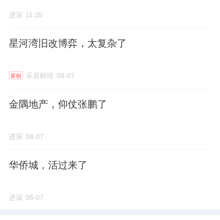
进深
11:35
星河湾旧改博弈，太复杂了
乐居财经
08-07
原创
金隅地产，仰仗张鹏了
进深
08-07
华侨城，活过来了
进深
08-07