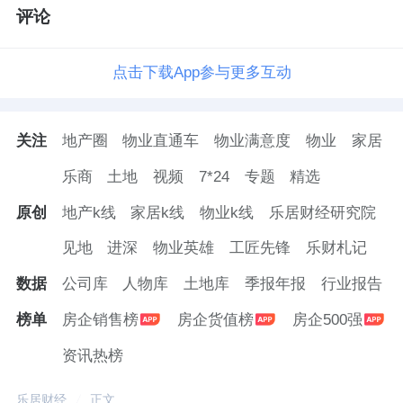
评论
点击下载App参与更多互动
关注
地产圈
物业直通车
物业满意度
物业
家居
乐商
土地
视频
7*24
专题
精选
原创
地产k线
家居k线
物业k线
乐居财经研究院
见地
进深
物业英雄
工匠先锋
乐财札记
数据
公司库
人物库
土地库
季报年报
行业报告
榜单
房企销售榜
房企货值榜
房企500强
资讯热榜
乐居财经
正文