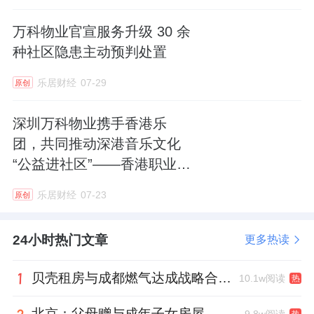
万科物业官宣服务升级 30 余
种社区隐患主动预判处置
乐居财经
07-29
原创
深圳万科物业携手香港乐
团，共同推动深港音乐文化
“公益进社区”——香港职业交
响乐团首个内地合唱团分团
乐居财经
07-23
原创
正式落地深圳
24小时热门文章
更多热读
贝壳租房与成都燃气达成战略合作 打通安全巡检“最后一米”
10.1w阅读
热
北京：父母赠与成年子女房屋，不再核验子女的购房资格
9.8w阅读