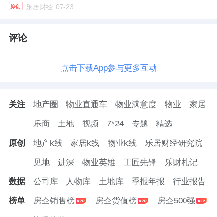
孙喆一于2017年开始担任融创执行董事，进入
乐居财经
07-23
原创
集团核心决策层。隔年，融创文化集团成立，
孙喆一任总裁。
评论
2023年底，在文化集团历练四年多的时间后，
点击下载App参与更多互动
他接任
融创北京
区域总裁职务，重回地产一
线。
关注
地产圈
物业直通车
物业满意度
物业
家居
这被外界视为二代接班的重要信号。
乐商
土地
视频
7*24
专题
精选
那时候，原融创北京区域总裁荆宏，升任北京
原创
地产k线
家居k线
物业k线
乐居财经研究院
区域董事长。大有对二代“扶上马，送一程”的
见地
进深
物业英雄
工匠先锋
乐财札记
意味。
数据
公司库
人物库
土地库
季报年报
行业报告
眼下，按照公司高管新老交替的进度，孙喆一
榜单
房企销售榜
房企货值榜
房企500强
后续是否会有新的安排，还有待观察。