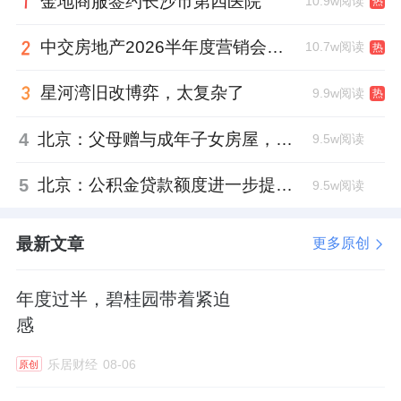
金地商服签约长沙市第四医院
此后两年，公司连续启动战略升级，他作为主
10.9w阅读
热
题演讲者，宣布融创战略升级为“中国家庭美好
中交房地产2026半年度营销会，绿城祝军现身了
10.7w阅读
热
生活整合服务商”、“美好城市共建者”。
星河湾旧改博弈，太复杂了
9.9w阅读
热
如今，他淡出了三大业务，融创内部的说法
是，汪孟德将更聚焦公司整体战略和重点业务
4
北京：父母赠与成年子女房屋，不再核验子女的购房资格
9.5w阅读
事项。
5
北京：公积金贷款额度进一步提高、最高可贷340万元
9.5w阅读
这样的角色转换，似乎也顺理成章。毕竟这些
年，他从管业务到管战略的轨迹，已较为清
最新文章
更多原创
晰。
年度过半，碧桂园带着紧迫
但外界仍道出了背后的另一隐情。
感
那就是近年来，因为融创陷入流动性困境，作
乐居财经
08-06
原创
为融创房地产集团法定代表人，汪孟德已被多