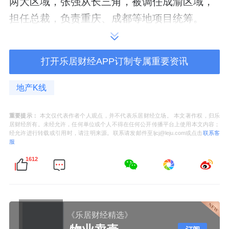
两大区域，张强从长三角，被调任成渝区域，
担任总裁，负责重庆、成都等地项目统筹。
如今，张强分管融创地产业务，可以说是一次
打开乐居财经APP订制专属重要资讯
老将的晋升。
而在这轮人事变动中的另一位主角黄书平，也
地产K线
是从顺驰时代就履职至今的高管。
重要提示：
本文仅代表作者个人观点，并不代表乐居财经立场。 本文著作权，归乐
居财经所有。未经允许，任何单位或个人不得在任何公开传播平台上使用本文内容；
他目前身兼多职，既是融创执行董事、执行总
经允许进行转载或引用时，请注明来源。联系请发邮件至ljcj@leju.com或点击
联系客
服
裁兼华南区域总裁，也分管文旅、物业板块业
1612
务。
黄书平是做财务出身的，此前曾当过一段时间
的集团首席财务官及公司秘书。
《乐居财经精选》