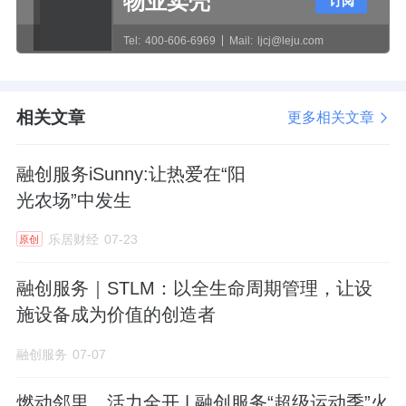
物业卖壳
订阅
这一点，倒是和汪孟德比较像。
Tel:
400-606-6969
Mail:
ljcj@leju.com
汪孟德在融创，也是当了几年的首席财务官，
才改任执行总裁的。
相关文章
更多相关文章
汪孟德进退
融创服务iSunny:让热爱在“阳
汪孟德拥有着丰富的地产经验和财务知识、做
光农场”中发生
事低调。
乐居财经
07-23
原创
在融创早期的扩张阶段，他扮演的是沉稳的“财
融创服务｜STLM：以全生命周期管理，让设
务官”角色。
施设备成为价值的创造者
2017年前后，在融创150亿投资乐视的发布会
融创服务
07-07
上，汪孟德低调地坐在孙宏斌身旁，在关键交
易中从不露声色。
燃动邻里，活力全开 | 融创服务“超级运动季”火