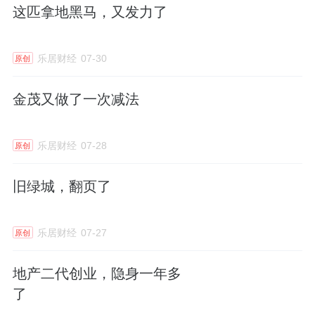
这匹拿地黑马，又发力了
次被限高。
今年4月，因融创房地产集团，未及时披露未能
乐居财经
07-30
原创
清偿到期债务、资产被查封有关事项，汪孟德
金茂又做了一次减法
被深交所出具了警示函。
这为公司管理层的新老交替，提供了一个动
乐居财经
07-28
原创
因，促使公司做出调整，让汪孟德“退居二
线”。
旧绿城，翻页了
二代接班迹象
乐居财经
07-27
原创
在融创内部，孙宏斌的长子孙喆一的接班迹
地产二代创业，隐身一年多
象，也已逐渐显露。
了