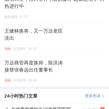
热进行中
但外界都知道，他才是坐镇筹备“钱粮”的人。
融创服务
07-07
凭借着过硬的财技与协调能力，后来融创对
万
王健林换将，又一万达老臣
达
文旅项目的收购与整合，他也起到了重要的
淡出
推动作用。
乐居财经
06-30
原创
2015年9月，汪孟德出任融创行政总裁后，他
更多地走到台前，为公司的战略转型和产品理
万达商管再度换帅，陈洪涛
念站台。
接替张春远出任董事长
比如，2018年11月，融创发布首个中式产品谱
乐居财经
06-30
原创
系，汪孟德在演讲台上表示，做好中式产品，
24小时热门文章
更多热读
是融创产品战略当中尤为重要的一环。