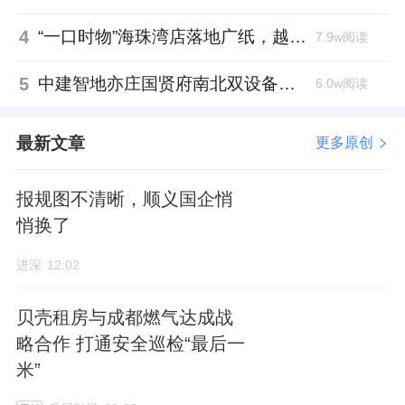
4
“一口时物”海珠湾店落地广纸，越秀地产以“新鲜现制”商业新场景打造社区高品质生活
7.9w阅读
商务上，书房空间静谧私密，适合商务会谈或
5
中建智地亦庄国贤府南北双设备平台，得房率创区域新高
6.0w阅读
独处沉思。书院则以“澹碧”线瀑为景，约10米
宽无竖梃玻璃将波光引入室内，吧台与水面几
最新文章
更多原创
乎齐平，还原“焚香、点茶、挂画、插花”的四
般闲事心境，让会议亦成雅集。
报规图不清晰，顺义国企悄
悄换了
艺术上，艺廊里的画作与光影交错，移步换景
进深
12:02
间恍若穿行于宋人山水。山水游廊依水而筑，
将园中峰峦瀑布框入长卷，行走其中，每一步
贝壳租房与成都燃气达成战
都是一幅被精心装裱的画意。
略合作 打通安全巡检“最后一
米”