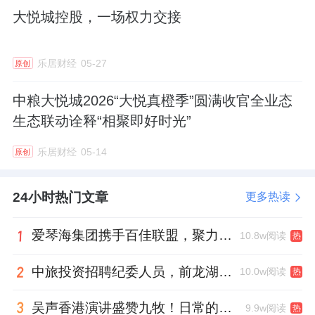
大悦城控股，一场权力交接
高壁球馆、专业室内高尔夫模拟器，每一处都
设有景观开窗与独立休闲区。
乐居财经
05-27
原创
约25米四泳道无边恒温泳池旁，甚至安排了水
下躺椅区，方便中场小憩。京城住宅会所中极
中粮大悦城2026“大悦真橙季”圆满收官全业态
生态联动诠释“相聚即好时光”
为罕见的击剑室，以暖灰木饰面搭配红色壁
布，精准呼应“冷静头脑与澎湃内心”的击剑精
乐居财经
05-14
原创
神。
24小时热门文章
更多热读
社交上，行政酒廊是会晤知己的场域，中西双
私宴厅引入米其林、黑珍珠级运营品牌，享受
爱琴海集团携手百佳联盟，聚力共拓存量商业新赛道
10.8w阅读
热
全球至味。
中旅投资招聘纪委人员，前龙湖副总裁胡若翔掌舵
10.0w阅读
热
茶室、棋牌室闲来对弈品茗，女王空间为社区
吴声香港演讲盛赞九牧！日常的小锚点变成科技突破点！
9.9w阅读
热
女主人打造闺蜜下午茶的私属
领地
。