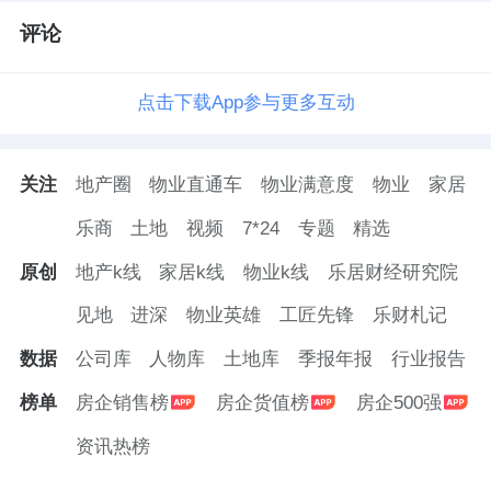
队倾心运营，将高端品牌的服务标准完整平移
评论
进社区。
点击下载App参与更多互动
这里提供24小时全天候服务，无论清晨还是深
夜，当业主出差归来、凌晨疲惫到家，行政酒
关注
地产圈
物业直通车
物业满意度
物业
家居
廊永远亮着一盏灯，备着一碗热汤面、一份简
乐商
土地
视频
7*24
专题
精选
餐。这种“无论何时，都有人为你留一盏灯”的
安心感，是宸园对“家”的再定义。
原创
地产k线
家居k线
物业k线
乐居财经研究院
见地
进深
物业英雄
工匠先锋
乐财札记
数据
公司库
人物库
土地库
季报年报
行业报告
紫京宸园会所不止于妥帖的服务，更在于圈层
的营造。它仅对业主开放，保障了圈层的纯粹
榜单
房企销售榜
房企货值榜
房企500强
与私密。而真正的点睛之笔，是它联袂了各领
资讯热榜
域的顶尖生活品牌，这不是简单的品牌堆砌，