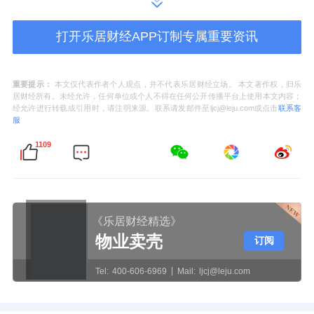
汤泉，归于闲逸；健身房被林木葱郁环抱，律
动之间，焕活高能人生；
打开乐居财经APP订制专属重要资讯
瑜伽室直面空山峰峦，一呼一吸，身心至静；
重要提示：
本文仅代表作者个人观点，并不代表乐居财经立场。 本文著作权，归乐
SPA隐于林涧，自然疗愈身心；
居财经所有。未经允许，任何单位或个人不得在任何公开传播平台上使用本文内容；
经允许进行转载或引用时，请注明来源。联系请发邮件至ljcj@leju.com或点击
联系客
服
书吧静揽山林，阅读时光静好；茶亭坐看落翠
1109
空山，一席茶叙漫享时光。
每一处停留，窗外都是一幅被精心计算过的山
水长卷。
《乐居财经精选》
物业卖壳
订阅
Tel:
400-606-6969
Mail:
ljcj@leju.com
这种“面面观景、步步游园”的设计，不是为了
装饰，而是一种理念的落地：