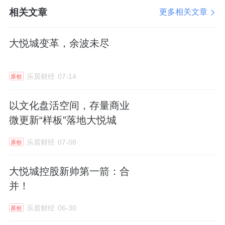
相关文章
更多相关文章
真正的奢华，是让自然成为生活的背景，让建
筑学会退让。
大悦城变革，余波未尽
功能即场景
乐居财经
07-14
原创
一周不出社区的丰盛日常
以文化盘活空间，存量商业
微更新“样板”落地大悦城
紫京宸园会所约5700㎡空间包含了健身、社
乐居财经
07-08
交、商务、艺术、休闲5大主题区域、24个功
原创
能空间，它不是冷冰冰的面积数字，而是一个
大悦城控股新帅第一箭：合
立体生活容器。
并！
乐居财经
06-30
原创
在健身上，配备了赛事级室内网球馆、约6米层