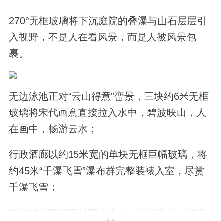
270°无框玻璃将下沉庭院的叠瀑与山石层层引
入视野，不是人在看风景，而是人被风景包
裹。
无边泳池正对“云山得意”峦景，三块约6米无框
玻璃将宋代画意直接拉入水中，碧波映山，人
在画中，畅游云水；
行政酒廊以约15米宽的单块无框巨幅玻璃，将
约45米“千瀑飞雪”瀑布群完整装裱入室，尽赏
千瀑飞雪；
泡池转角开窗正对高山流瀑，幽涧潺潺，浸润