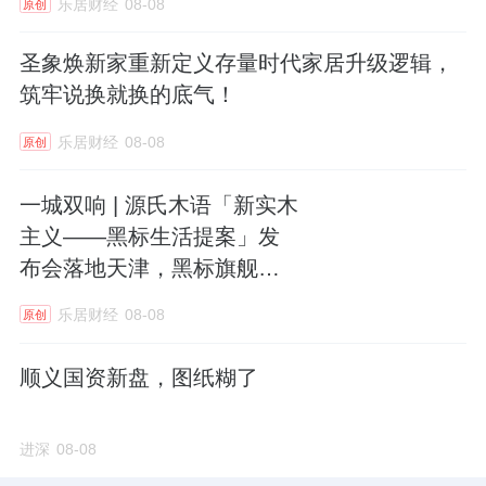
休闲上，SPA区与国内顶级品牌隐逸SPA合
乐居财经
08-08
原创
作，四间理疗室无一暗房，夯土与老榆木的质
圣象焕新家重新定义存量时代家居升级逻辑，
朴中，窗外绿意触手可及。泡池、中医理疗室
筑牢说换就换的底气！
与桑拿房，以东方智慧疗愈身心。
乐居财经
08-08
原创
业主在此，即便一周不出社区，工作、生活、
一城双响 | 源氏木语「新实木
社交、艺术的所有需求都能被安放。会所的价
主义——黑标生活提案」发
值，不是偶尔使用的“配套”，而是日常可依赖
布会落地天津，黑标旗舰店
的“家以外的家”。
盛大启幕
乐居财经
08-08
原创
运营即圈层
顺义国资新盘，图纸糊了
以全球资源构建私属生活聚场
硬件可以被复制，但运营才是会所的灵魂。紫
进深
08-08
京宸园会所由拥有高端酒店服务背景的专业团