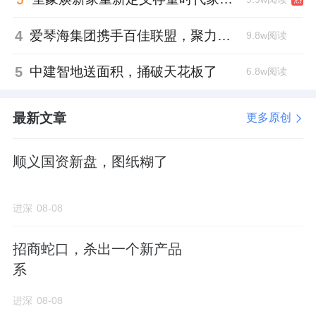
4
爱琴海集团携手百佳联盟，聚力共拓存量商业新赛道
9.8w阅读
5
中建智地送面积，捅破天花板了
6.8w阅读
最新文章
更多原创
顺义国资新盘，图纸糊了
进深
08-08
招商蛇口，杀出一个新产品
系
进深
08-08