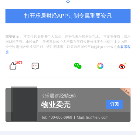
打开乐居财经APP订制专属重要资讯
杭州晓澜玉华示范区实景图
从“春知学堂”的自然陪伴，到与杭州植物园的
重要提示：
本文仅代表作者个人观点，并不代表乐居财经立场。 本文著作权，归乐
居财经所有。未经允许，任何单位或个人不得在任何公开传播平台上使用本文内容；
深度携手，绿城希望让景观更富时间与季相变
经允许进行转载或引用时，请注明来源。联系请发邮件至ljcj@leju.com或点击
联系客
服
化，让家人能随时亲近自然。
1076
未来，双方合作成果将落地更多绿城项目，让
园区恒久焕发生机，让每一位居者出门见绿，
生活欢喜。
《乐居财经精选》
物业卖壳
订阅
Tel:
400-606-6969
Mail:
ljcj@leju.com