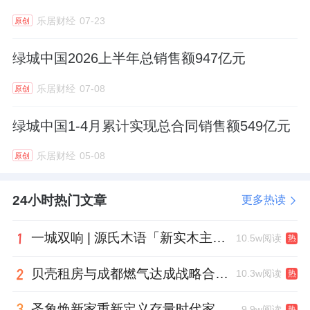
乐居财经
07-23
原创
绿城中国2026上半年总销售额947亿元
乐居财经
07-08
原创
绿城中国1-4月累计实现总合同销售额549亿元
乐居财经
05-08
原创
24小时热门文章
更多热读
一城双响 | 源氏木语「新实木主义——黑标生活提案」发布会落地天津，黑标旗舰店盛大启幕
10.5w阅读
热
贝壳租房与成都燃气达成战略合作 打通安全巡检“最后一米”
10.3w阅读
热
圣象焕新家重新定义存量时代家居升级逻辑，筑牢说换就换的底气！
9.9w阅读
热